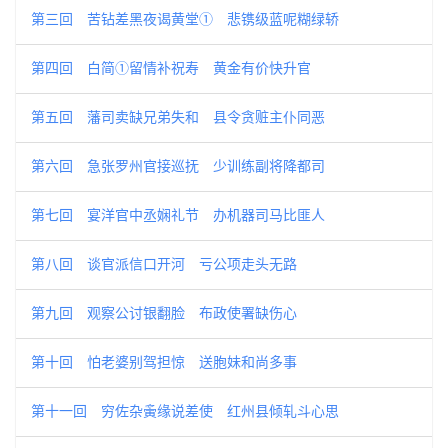
第三回 苦钻差黑夜谒黄堂① 悲镌级蓝呢糊绿轿
第四回 白简①留情补祝寿 黄金有价快升官
第五回 藩司卖缺兄弟失和 县令贪赃主仆同恶
第六回 急张罗州官接巡抚 少训练副将降都司
第七回 宴洋官中丞娴礼节 办机器司马比匪人
第八回 谈官派信口开河 亏公项走头无路
第九回 观察公讨银翻脸 布政使署缺伤心
第十回 怕老婆别驾担惊 送胞妹和尚多事
第十一回 穷佐杂夤缘说差使 红州县倾轧斗心思