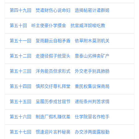
第四十九回 焚遣财伤心说命妇 造揭帖密计遣群姬
第五十回 听主使豪仆学摸金 抗官威洋奴唆吃教
第五十一回 复雨翻云自相矛盾 依草附木莫测机关
第五十二回 走捷径假子统营头 靠泰山劣绅卖矿产
第五十三回 洋务能员但求形式 外交老手别具肺肠
第五十四回 慎邦交纡尊礼拜堂 重民权集议保商局
第五十五回 呈履历参戎甘屈节 递衔条州判苦求情
第五十六回 制造厂假札赚优差 仕学院冒名作枪手
第五十七回 惯逢迎片言矜秘奥 办交涉两面露殷勤