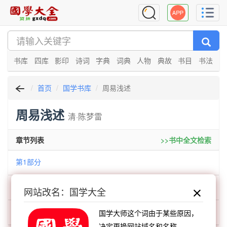
书库
四库
影印
诗词
字典
词典
人物
典故
书目
书法
首页
国学书库
周易浅述
周易浅述
清·陈梦雷
章节列表
>>书中全文检索
第1部分
第2部分
网站改名：国学大全
第3部分
国学大师这个词由于某些原因，
决定更换网站域名和名称。