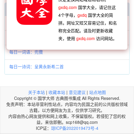
gxdq.com
国学大全，请记住这
每日一字一词
4个字母，
gxdq
国学大全的简
每日一字：𪔘
拼。网址又短又容易记住，和名
称完全匹配。请及时更新收藏
每日一成语：雷奔云谲
夹，使用
gxdq.com
访问网站。
每日一词语：兜攬
每日一诗词：呈黄永新希二首
关于本站
|
收藏本站
|
意见建议
|
站点地图
Copyright © 国学大师 古典图书集成 All Rights Reserved.
免责声明：本站非营利性站点，内容均为民国之前的公共版权领域
古籍，以方便网友为主，仅供学习研究。
内容由热心网友提供和网上收集，不保留版权。若侵犯了您的权
益，来信即刪。scp168@qq.com
ICP证：
琼ICP备2022019473号-4