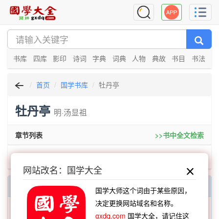
书库
四库
影印
诗词
字典
词典
人物
典故
书目
书法
首页
国学书库
牡丹亭
牡丹亭
明·汤显祖
章节列表
>>书中全文检索
牡丹亭
网站改名：国学大全
每日一字一词
国学大师这个词由于某些原因，
决定更换网站域名和名称。
每日一字：𪔌
gxdq.com
国学大全，请记住这