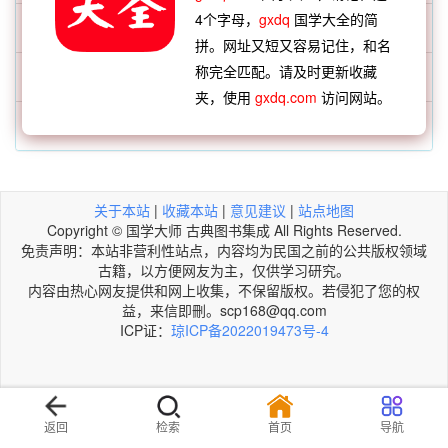
4个字母，
gxdq
国学大全的简
每日一成语：声华行实
拼。网址又短又容易记住，和名
称完全匹配。请及时更新收藏
每日一词语：抹门儿
夹，使用
gxdq.com
访问网站。
每日一诗词：醉题
关于本站
|
收藏本站
|
意见建议
|
站点地图
Copyright © 国学大师 古典图书集成 All Rights Reserved.
免责声明：本站非营利性站点，内容均为民国之前的公共版权领域
古籍，以方便网友为主，仅供学习研究。
内容由热心网友提供和网上收集，不保留版权。若侵犯了您的权
益，来信即刪。scp168@qq.com
ICP证：
琼ICP备2022019473号-4
返回
检索
首页
导航