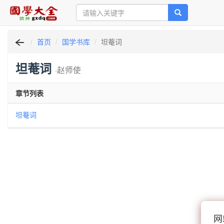
首页
国学书库
坦菴词
坦菴词
·赵师使
章节列表
坦菴词
网