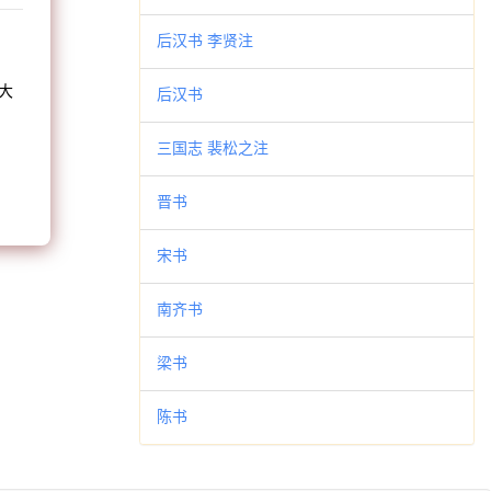
和
后汉书 李贤注
大
后汉书
。
三国志 裴松之注
晋书
宋书
南齐书
梁书
陈书