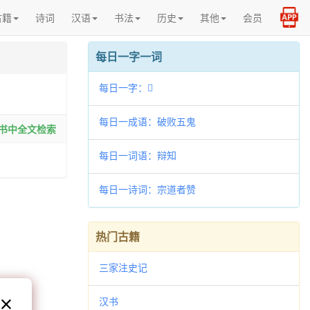
古籍
诗词
汉语
书法
历史
其他
会员
每日一字一词
每日一字：𧮩
每日一成语：破败五鬼
>书中全文检索
每日一词语：辩知
每日一诗词：宗道者赞
热门古籍
三家注史记
汉书