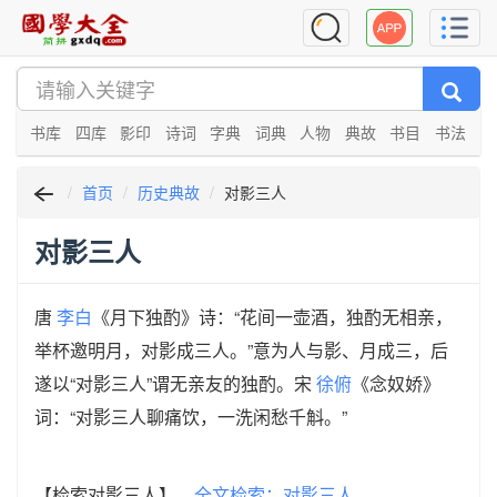
书库
四库
影印
诗词
字典
词典
人物
典故
书目
书法
首页
历史典故
对影三人
对影三人
唐
李白
《月下独酌》诗：“花间一壶酒，独酌无相亲，
举杯邀明月，对影成三人。”意为人与影、月成三，后
遂以“对影三人”谓无亲友的独酌。宋
徐俯
《念奴娇》
词：“对影三人聊痛饮，一洗闲愁千斛。”
【检索对影三人】
全文检索：对影三人