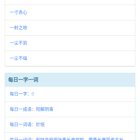
一寸赤心
一射之地
一尘不到
一尘不缁
每日一字一词
每日一字：𤆼
每日一成语：阳解阴毒
每日一词语：於悒
每日一诗词：和陆务观用张季长吏部韵，寄季长兼简老夫补