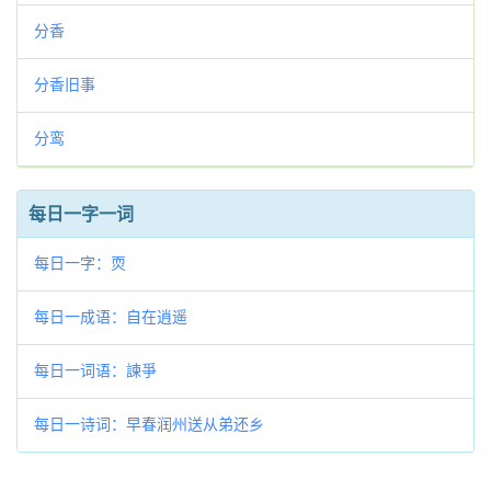
分香
分香旧事
分鸾
每日一字一词
每日一字：䎡
每日一成语：自在逍遥
每日一词语：諫爭
每日一诗词：早春润州送从弟还乡