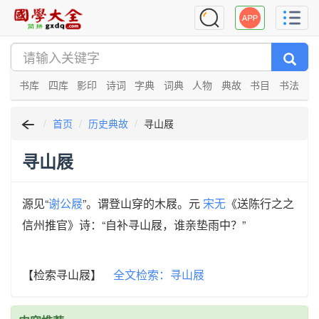
书库
四库
影印
诗词
字典
词典
人物
典故
书目
书法
首页
历史典故
寻山屐
寻山屐
源见“
谢公屐
”。谓登山穿的木屐。元
宋无
《送陈行之之
信州推官》诗：“自补寻山屐，谁亲垫雨中？”
【检索寻山屐】
全文检索：寻山屐