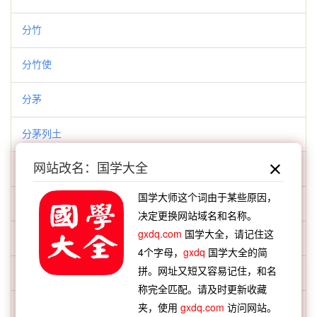
分竹
分竹使
分茅
分茅列土
网站改名：国学大全
分茅胙土
国学大师这个词由于某些原因，
分茅裂土
决定更换网站域名和名称。
gxdq.com
国学大全，请记住这
分茅赐土
4个字母，
gxdq
国学大全的简
拼。网址又短又容易记住，和名
分茅锡土
称完全匹配。请及时更新收藏
分荆
夹，使用
gxdq.com
访问网站。