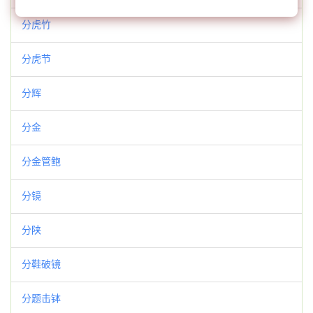
分虎竹
分虎节
分辉
分金
分金管鲍
分镜
分陕
分鞋破镜
分题击钵