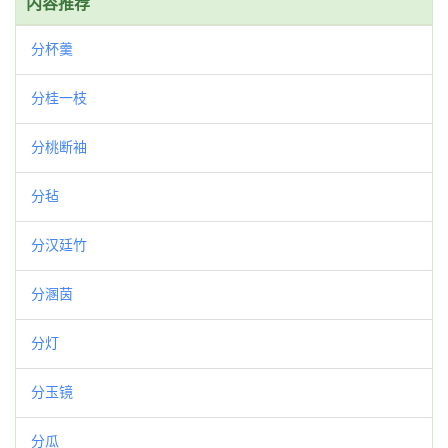
内容推荐
分杯羹
分桂一枝
分桃断袖
分毡
分汉廷竹
分溷茵
分灯
分玉镜
分瓜