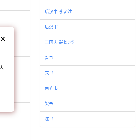
后汉书 李贤注
后汉书
三国志 裴松之注
和
晋书
大
宋书
。
南齐书
梁书
陈书