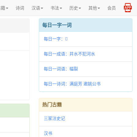
古籍
诗词
汉语
书法
历史
其他
会员
每日一字一词
每日一字：𢒽
每日一成语：井水不犯河水
每日一词语：幅裂
每日一诗词：满庭芳 邀姚公书
热门古籍
三家注史记
汉书