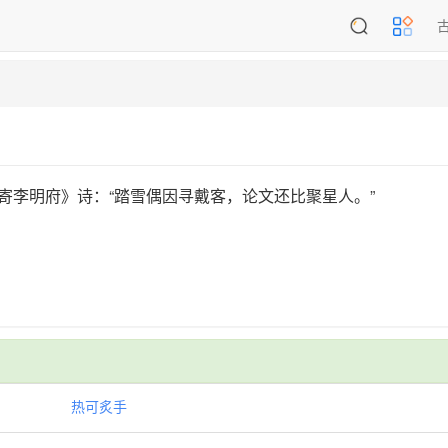
寄李明府》诗：“踏雪偶因寻戴客，论文还比聚星人。”
热可炙手