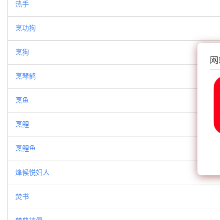
热手
烹功狗
烹狗
网
烹琴鹤
烹鱼
烹鲤
烹鲤鱼
烽候悦妇人
焚书