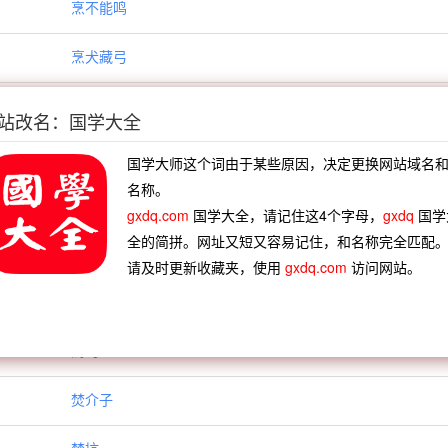
烹不能鸣
烹犬藏弓
烹狗藏弓
站改名：国学大全
烹蛇
国学大师这个词由于某些原因，决定更换网站域名
名称。
烹鲜
gxdq.com
国学大全，请记住这4个字母，
gxdq
国学
全的简拼。网址又短又容易记住，和名称完全匹配
烹鲤得书
请及时更新收藏夹，使用
gxdq.com
访问网站。
烹鹤
焉乌
焚介子