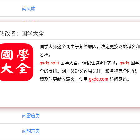
闻凤啸
闻弦虚坠
站改名：国学大全
闻笛
国学大师这个词由于某些原因，决定更换网站域名
闻笛感
名称。
gxdq.com
国学大全，请记住这4个字母，
gxdq
国学
闻笛赋
全的简拼。网址又短又容易记住，和名称完全匹配
请及时更新收藏夹，使用
gxdq.com
访问网站。
闻虎啸
闻邻笛
闻雷箸失
闻韶忘肉