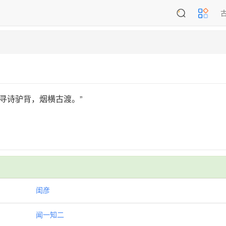
寻诗驴背，烟横古渡。”
闺彦
闻一知二