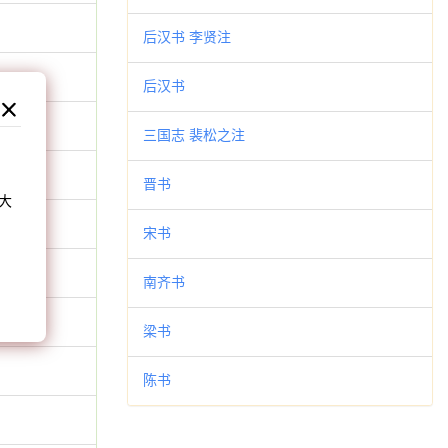
后汉书 李贤注
后汉书
三国志 裴松之注
和
晋书
大
。
宋书
南齐书
梁书
陈书