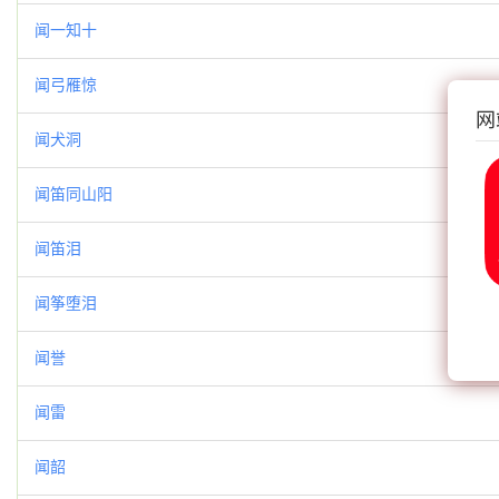
闻一知十
闻弓雁惊
网
闻犬洞
闻笛同山阳
闻笛泪
闻筝堕泪
闻誉
闻雷
闻韶