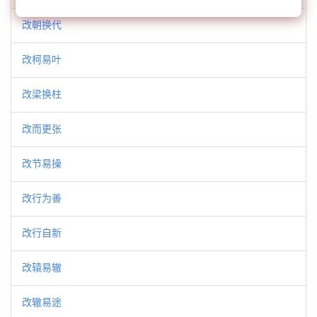
改朝换代
改柯易叶
改梁换柱
改而更张
改节易操
改行为善
改行自新
改辕易辙
改辙易途