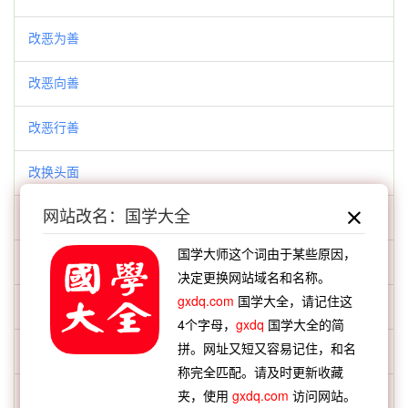
改恶为善
改恶向善
改恶行善
改换头面
网站改名：国学大全
改换门庭
国学大师这个词由于某些原因，
改换门楣
决定更换网站域名和名称。
gxdq.com
国学大全，请记住这
改换门闾
4个字母，
gxdq
国学大全的简
拼。网址又短又容易记住，和名
改政移风
称完全匹配。请及时更新收藏
改曲易调
夹，使用
gxdq.com
访问网站。