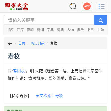
书库
四库
影印
诗词
字典
词典
人物
典故
书目
书法
首页
历史典故
寿妆
寿妆
同“
寿阳妆
”。明 朱雍《瑶台第一层．上元扈跸同宗室仲
御作》词：“寿妆酥冷，郢韵佩举，麝卷云绡。”
【检索寿妆】
全文检索：寿妆