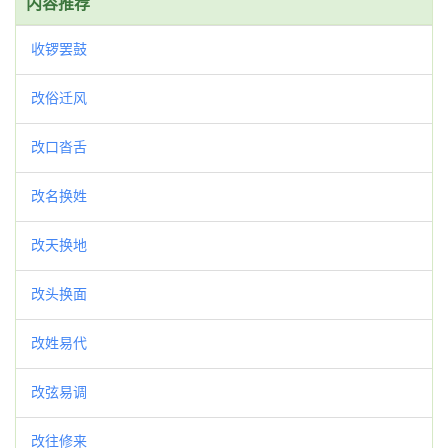
内容推荐
收锣罢鼓
改俗迁风
改口沓舌
改名换姓
改天换地
改头换面
改姓易代
改弦易调
改往修来