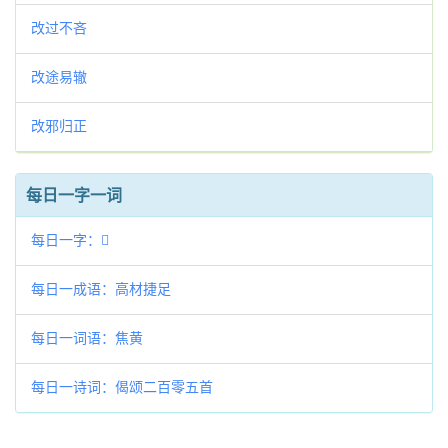
改过不吝
改途易辙
改邪归正
每日一字一词
每日一字：𢁖
每日一成语：高材捷足
每日一词语：焦黄
每日一诗词：偈颂二百零五首