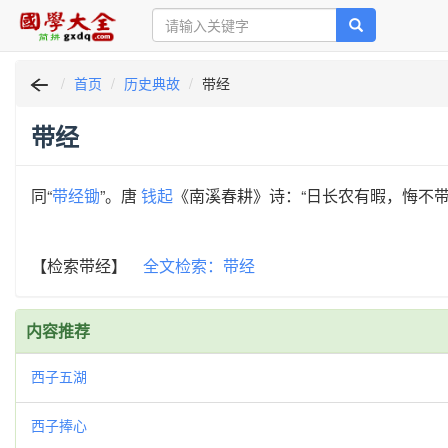
首页
历史典故
带经
带经
同“
带经锄
”。唐
钱起
《南溪春耕》诗：“日长农有暇，悔不带
【检索带经】
全文检索：带经
内容推荐
西子五湖
西子捧心