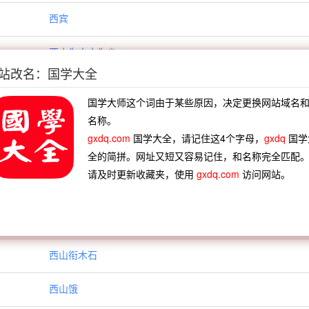
西宾
西山为水水为尘
站改名：国学大全
西山夫
国学大师这个词由于某些原因，决定更换网站域名
西山拄颐
名称。
gxdq.com
国学大全，请记住这4个字母，
gxdq
国学
西山朝爽
全的简拼。网址又短又容易记住，和名称完全匹配
请及时更新收藏夹，使用
gxdq.com
访问网站。
西山爽气
西山蕨薇
西山衔木石
西山饿