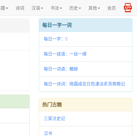
古籍
诗词
汉语
书法
历史
其他
会员
每日一字一词
每日一字：𨯱
每日一成语：一丝一缕
每日一词语：轍跡
每日一诗词：晓霜成花日色凄淡炙背南檐记
所闻见
热门古籍
三家注史记
汉书