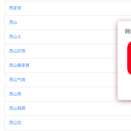
西家宋
西山
网
西山士
西山拄笏
西山朝来爽
西山气爽
西山笏
西山薇蕨
西山饥