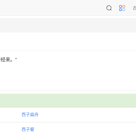
经来。”
西子扁舟
西子颦