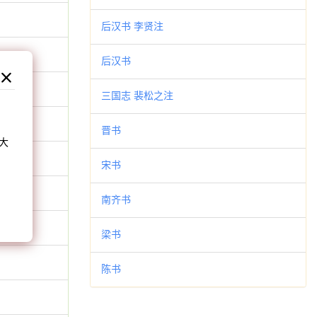
后汉书 李贤注
后汉书
三国志 裴松之注
和
晋书
大
。
宋书
南齐书
梁书
陈书