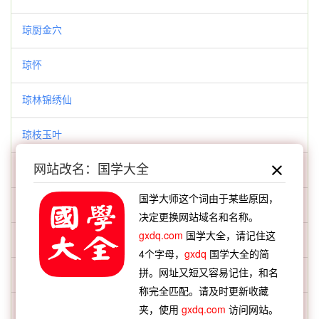
琼厨金穴
琼怀
琼林锦绣仙
琼枝玉叶
网站改名：国学大全
琼楼玉宇
国学大师这个词由于某些原因，
瑕不揜瑜
决定更换网站域名和名称。
gxdq.com
国学大全，请记住这
瑰意琦行
4个字母，
gxdq
国学大全的简
拼。网址又短又容易记住，和名
瑰迈
称完全匹配。请及时更新收藏
瑶光夺婿
夹，使用
gxdq.com
访问网站。