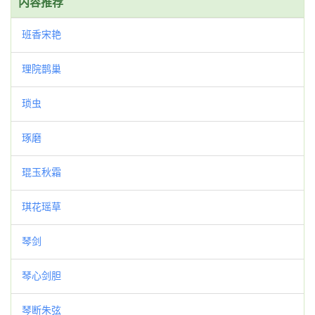
内容推荐
班香宋艳
理院鹊巢
琐虫
琢磨
琨玉秋霜
琪花瑶草
琴剑
琴心剑胆
琴断朱弦