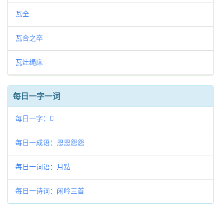
瓦全
瓦合之卒
瓦灶绳床
每日一字一词
每日一字：𡷺
每日一成语：恩恩怨怨
每日一词语：月點
每日一诗词：闲吟三首