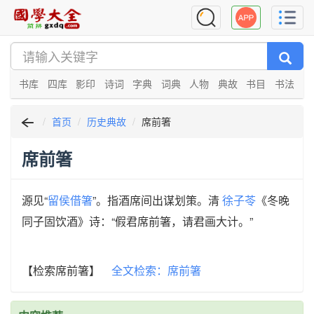
书库
四库
影印
诗词
字典
词典
人物
典故
书目
书法
首页
历史典故
席前箸
席前箸
源见“
留侯借箸
”。指酒席间出谋划策。清
徐子苓
《冬晚
同子固饮酒》诗：“假君席前箸，请君画大计。”
【检索席前箸】
全文检索：席前箸