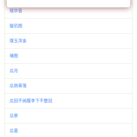
瑶华音
璇玑图
璞玉浑金
璿图
瓜月
瓜熟蒂落
瓜田不纳履李下不整冠
瓜祭
瓜葛