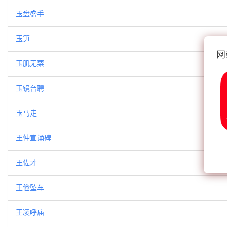
玉盘盛手
玉笋
网
玉肌无粟
玉镜台聘
玉马走
王仲宣诵碑
王佐才
王俭坠车
王凌呼庙