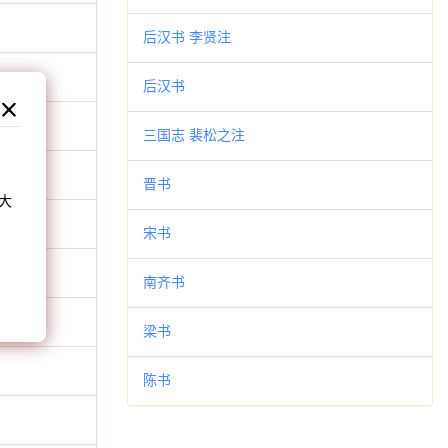
后汉书 李贤注
后汉书
三国志 裴松之注
和
晋书
大
。
宋书
南齐书
梁书
陈书