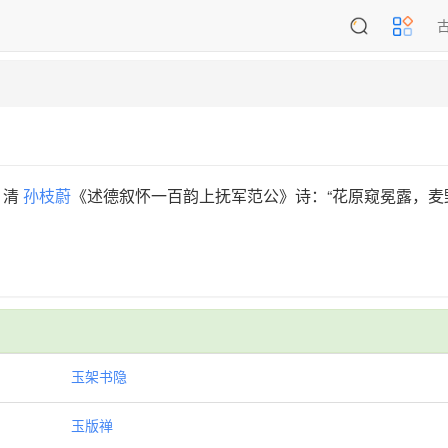
。清
孙枝蔚
《述德叙怀一百韵上抚军范公》诗：“花原窥冕露，麦
玉架书隐
玉版禅