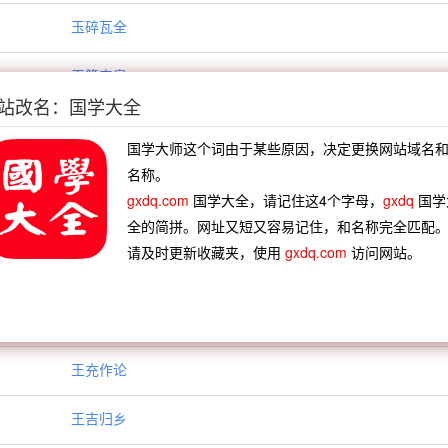
玉碎瓦全
玉箫韦皋
站改名：国学大全
玉虎枕
国学大师这个词由于某些原因，决定更换网站域名
玉马朝周
名称。
gxdq.com
国学大全，请记住这4个字母，
gxdq
国学
王丹挞子
全的简拼。网址又短又容易记住，和名称完全匹配
请及时更新收藏夹，使用
gxdq.com
访问网站。
王会篇
王余
王充作论
王吉归乡