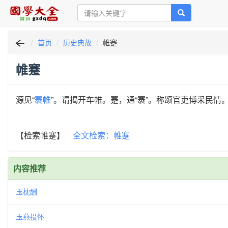
首页
历史典故
帷蹇
帷蹇
源见“
褰帷
”。谓揭开车帷。蹇，通“褰”。称颂官吏博采民情
【检索帷蹇】
全文检索：帷蹇
内容推荐
玉枕酬
玉燕投怀