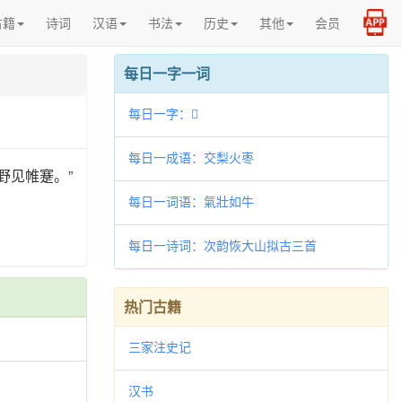
古籍
诗词
汉语
书法
历史
其他
会员
每日一字一词
每日一字：𫌨
每日一成语：交梨火枣
野见帷蹇。”
每日一词语：氣壯如牛
每日一诗词：次韵恢大山拟古三首
热门古籍
三家注史记
汉书