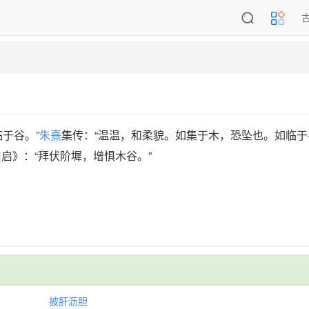
于谷。”
朱熹
集传：“温温，和柔貌。如集于木，恐坠也。如临于
启》：“拜伏阶墀，增惧木谷。”
披肝沥胆