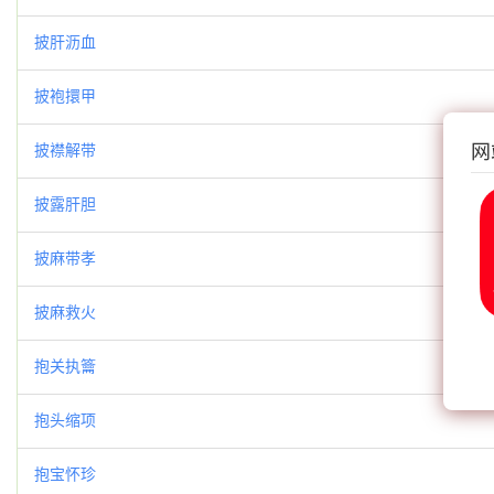
披肝沥血
披袍擐甲
网
披襟解带
披露肝胆
披麻带孝
披麻救火
抱关执籥
抱头缩项
抱宝怀珍