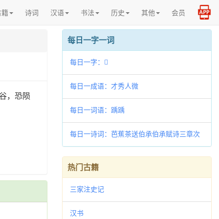
古籍
诗词
汉语
书法
历史
其他
会员
每日一字一词
每日一字：𧔭
每日一成语：才秀人微
谷，恐陨
每日一词语：踽踽
每日一诗词：芭蕉茶送伯承伯承赋诗三章次
韵
热门古籍
三家注史记
汉书