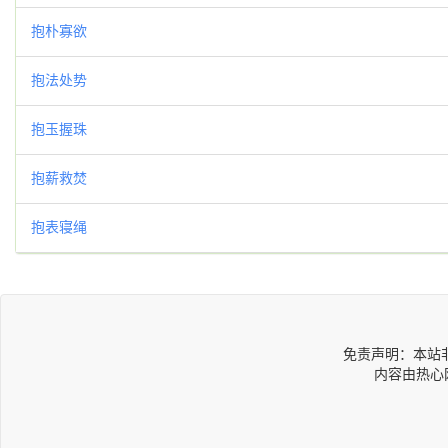
抱朴寡欲
抱法处势
抱玉握珠
抱薪救焚
抱表寝绳
免责声明：本站
内容由热心