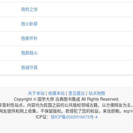
抱柱之信
抱火卧薪
抱素怀朴
抱薪趋火
抱诚守真
关于本站
|
收藏本站
|
意见建议
|
站点地图
Copyright © 国学大师 古典图书集成 All Rights Reserved.
非营利性站点，内容均为民国之前的公共版权领域古籍，以方便网友为主
网友提供和网上收集，不保留版权。若侵犯了您的权益，来信即刪。scp168@
ICP证：
琼ICP备2022019473号-4