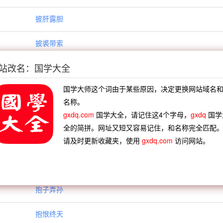
披肝露胆
披裘带索
站改名：国学大全
披霄决汉
国学大师这个词由于某些原因，决定更换网站域名
披露腹心
名称。
gxdq.com
国学大全，请记住这4个字母，
gxdq
国学
披麻带索
全的简拼。网址又短又容易记住，和名称完全匹配
请及时更新收藏夹，使用
gxdq.com
访问网站。
抱令守律
抱头大哭
抱子弄孙
抱恨终天