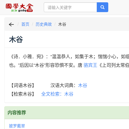
首页
历史典故
木谷
木谷
《诗．小雅．宛》：“温温恭人，如集于木；惴惴小心，如临
也。”后因以“木谷”形容恐惧不安。唐
骆宾王
《上司列太常伯
【词语木谷】 汉语大词典：
木谷
【检索木谷】
全文检索：木谷
内容推荐
披罗戴翠