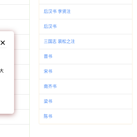
后汉书 李贤注
后汉书
三国志 裴松之注
和
晋书
大
宋书
。
南齐书
梁书
陈书