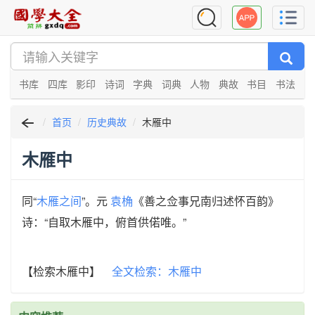
书库
四库
影印
诗词
字典
词典
人物
典故
书目
书法
首页
历史典故
木雁中
木雁中
同“
木雁之间
”。元
袁桷
《善之佥事兄南归述怀百韵》
诗：“自取木雁中，俯首供偌唯。”
【检索木雁中】
全文检索：木雁中