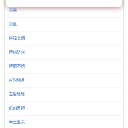
卖笑
卖重
南腔北调
博施济众
博而不精
卢沟晓月
卫后鬓鬓
危如累卵
卷土重来