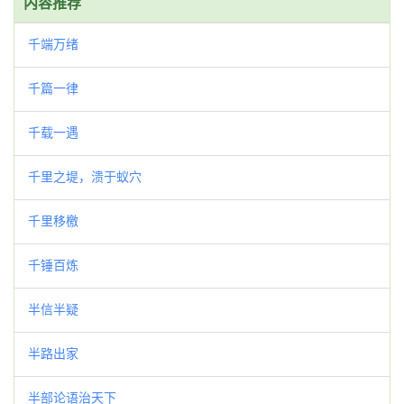
内容推荐
千端万绪
千篇一律
千载一遇
千里之堤，溃于蚁穴
千里移檄
千锤百炼
半信半疑
半路出家
半部论语治天下