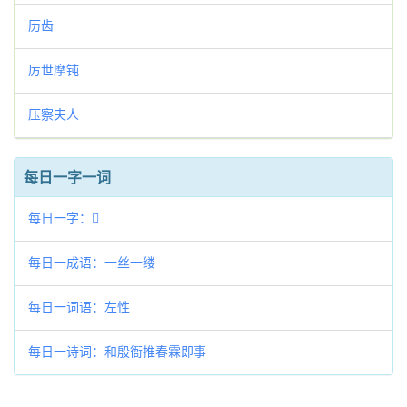
历齿
厉世摩钝
压察夫人
每日一字一词
每日一字：𥞣
每日一成语：一丝一缕
每日一词语：左性
每日一诗词：和殷衙推春霖即事