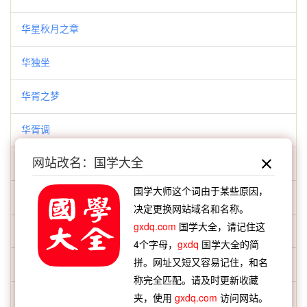
华星秋月之章
华独坐
华胥之梦
华胥调
网站改名：国学大全
华菅茅束
国学大师这个词由于某些原因，
卓然不群
决定更换网站域名和名称。
gxdq.com
国学大全，请记住这
单刀直入
4个字母，
gxdq
国学大全的简
拼。网址又短又容易记住，和名
单家
称完全匹配。请及时更新收藏
单醪
夹，使用
gxdq.com
访问网站。