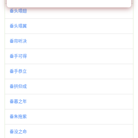
垂头塌翅
垂头塌翼
垂帘听决
垂手可得
垂手恭立
垂拱仰成
垂暮之年
垂朱拖紫
垂没之命