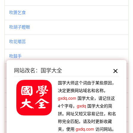
吹篪乞食
吹胡子瞪眼
吹花嚼蕊
吹鼓手
网站改名：国学大全
垂世不朽
国学大师这个词由于某些原因，
垂发戴白
决定更换网站域名和名称。
gxdq.com
国学大全，请记住这
垂名竹帛
4个字母，
gxdq
国学大全的简
拼。网址又短又容易记住，和名
垂名青史
称完全匹配。请及时更新收藏
垂堂之戒
夹，使用
gxdq.com
访问网站。