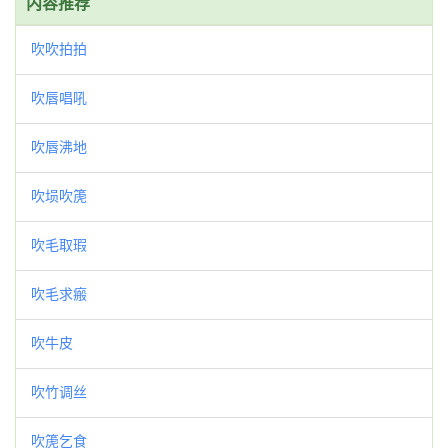
内容推荐
吹吹拍拍
吹唇唱吼
吹唇沸地
吹埙吹箎
吹毛取瑕
吹毛求瘢
吹牛皮
吹竹调丝
吹箎乞食