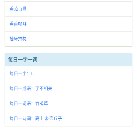
垂范百世
垂首帖耳
捶床拍枕
每日一字一词
每日一字：𣎣
每日一成语：了不相关
每日一词语：竹鸡草
每日一诗词：高士咏·壶丘子