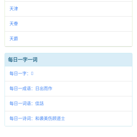
天津
天眷
天爵
每日一字一词
每日一字：𩪣
每日一成语：日出而作
每日一词语：佳話
每日一诗词：和袭美伤顾道士