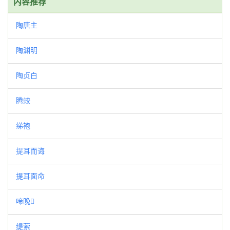
内容推荐
陶唐主
陶渊明
陶贞白
腾蛟
绨袍
提耳而诲
提耳面命
啼晚
缇萦