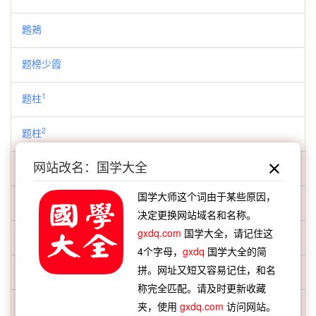
鶗鴂
题榜少霞
1
题柱
2
题柱
网站改名：国学大全
天长久
国学大师这个词由于某些原因，
天池鳞
决定更换网站域名和名称。
gxdq.com
国学大全，请记住这
天亶
4个字母，
gxdq
国学大全的简
拼。网址又短又容易记住，和名
天地睽
称完全匹配。请及时更新收藏
天地心
夹，使用
gxdq.com
访问网站。