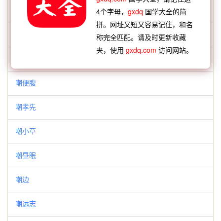
嘲三九
4个字母，
gxdq
国学大全的简
拼。网址又短又容易记住，和名
嘲三韭
称完全匹配。请及时更新收藏
夹，使用
gxdq.com
访问网站。
嘲便便
嘲便腹
嘲孝先
嘲小草
嘲昼眠
嘲边
嘲远志