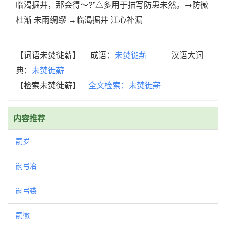
临渴掘井，那会得～?”△多用于描写防患未然。→防微
杜渐 未雨绸缪 ↔临渴掘井 江心补漏
【词语未焚徙薪】 成语：
未焚徙薪
汉语大词
典：
未焚徙薪
【检索未焚徙薪】
全文检索：未焚徙薪
内容推荐
嗣岁
嗣弓冶
嗣弓裘
嗣徽