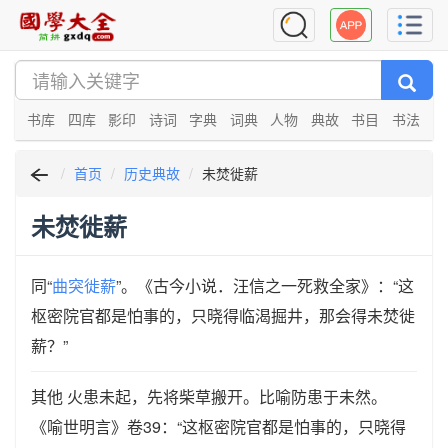
书库
四库
影印
诗词
字典
词典
人物
典故
书目
书法
首页
历史典故
未焚徙薪
未焚徙薪
同“
曲突徙薪
”。《古今小说．汪信之一死救全家》：“这
枢密院官都是怕事的，只晓得临渴掘井，那会得未焚徙
薪？”
其他 火患未起，先将柴草搬开。比喻防患于未然。
《喻世明言》卷39：“这枢密院官都是怕事的，只晓得