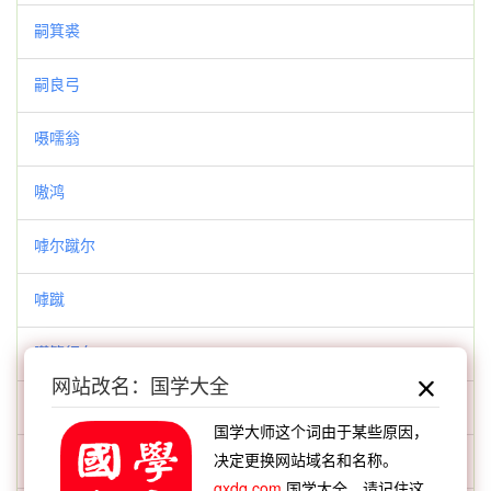
嗣箕裘
嗣良弓
嗫嚅翁
嗷鸿
嘑尔蹴尔
嘑蹴
嘒管行车
网站改名：国学大全
嘘嗒
国学大师这个词由于某些原因，
决定更换网站域名和名称。
嘘枯吹生
gxdq.com
国学大全，请记住这