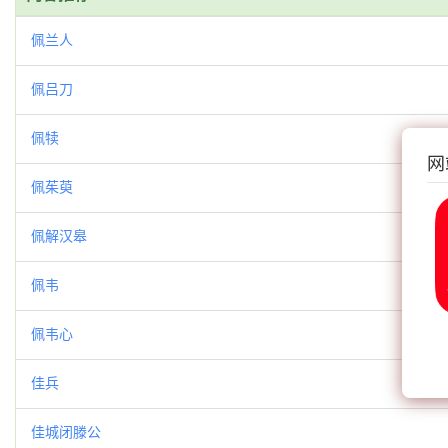
佩兰人
佩吕刀
佩犊
网
佩茱萸
佩解汉皋
佩韦
佩韦心
佳兵
佳城闭滕公