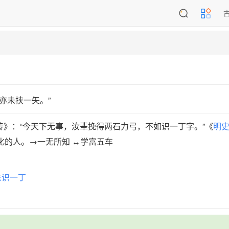
亦未挟一矢。”
传》：“今天下无事，汝辈挽得两石力弓，不如识一丁字。”《
明
化的人。→一无所知 ↔学富五车
未识一丁