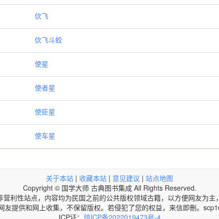
佽飞
佽飞斗蛟
使星
使者星
使臣星
使车星
关于本站
|
收藏本站
|
意见建议
|
站点地图
Copyright © 国学大师 古典图书集成 All Rights Reserved.
非营利性站点，内容均为民国之前的公共版权领域古籍，以方便网友为主
网友提供和网上收集，不保留版权。若侵犯了您的权益，来信即刪。scp168@
ICP证：
琼ICP备2022019473号-4