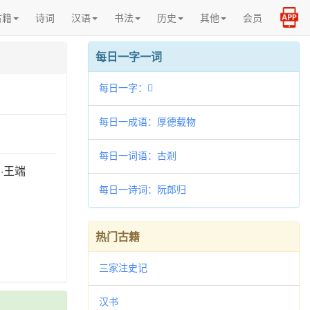
古籍
诗词
汉语
书法
历史
其他
会员
每日一字一词
每日一字：𠉃
每日一成语：厚德载物
每日一词语：古剎
史
·王端
每日一诗词：阮郎归
热门古籍
三家注史记
汉书