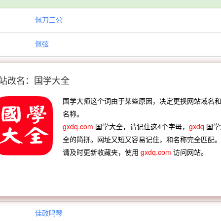
佩刀三公
佩弦
佩紫囊
站改名：国学大全
佩衿
国学大师这个词由于某些原因，决定更换网站域名
名称。
佩解江干
gxdq.com
国学大全，请记住这4个字母，
gxdq
国学
全的简拼。网址又短又容易记住，和名称完全匹配
佩韦之顺
请及时更新收藏夹，使用
gxdq.com
访问网站。
佳人已属沙吒利
佳城
佳政鸣琴