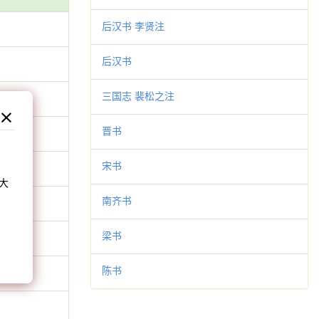
后汉书 李贤注
后汉书
三国志 裴松之注
晋书
和
宋书
大
南齐书
。
梁书
陈书