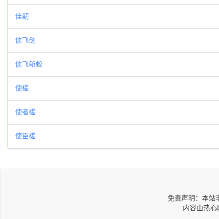
佳期
佽飞剑
佽飞斩蛟
使槎
使者槎
使臣槎
免责声明：本站
内容由热心