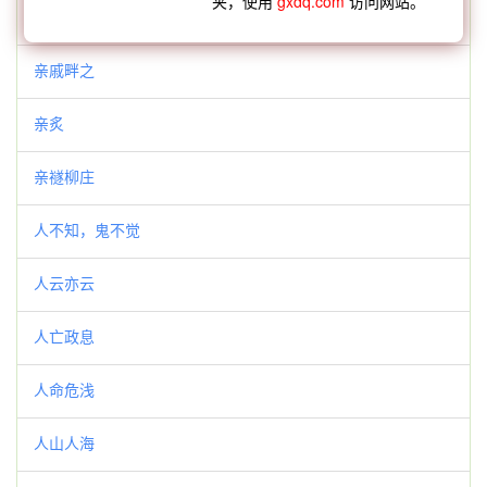
夹，使用
gxdq.com
访问网站。
京债
亲戚畔之
亲炙
亲禭柳庄
人不知，鬼不觉
人云亦云
人亡政息
人命危浅
人山人海