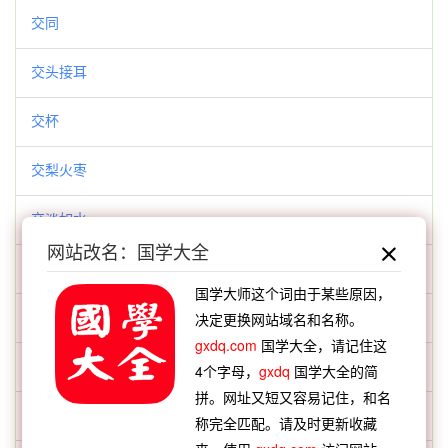
交同
交头接耳
交杯
交梨火枣
交淡如水
网站改名：国学大全
交游之仇不同国
国学大师这个词由于某些原因，
交衽
决定更换网站域名和名称。
gxdq.com
国学大全，请记住这
亥步
4个字母，
gxdq
国学大全的简
拼。网址又短又容易记住，和名
京丘
称完全匹配。请及时更新收藏