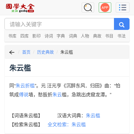
书库
四库
影印
诗词
字典
词典
人物
典故
书目
书法
首页
历史典故
朱云槛
朱云槛
同“
朱云折槛
”。元 汪元亨《沉醉东风．归田》曲：“怕
筑成
傅说
墙，愁扳折
朱云
槛，急跳出虎窟龙潭。”
【词语朱云槛】 汉语大词典：
朱云槛
【检索朱云槛】
全文检索：朱云槛