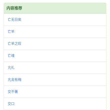
内容推荐
亡无日矣
亡羊
亡羊之叹
亡魂
亢礼
亢龙有梅
交不著
交口