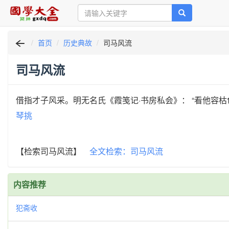
首页
历史典故
司马风流
司马风流
借指才子风采。明无名氏《霞笺记·书房私会》： “看他容
琴挑
【检索司马风流】
全文检索：司马风流
内容推荐
犯斋收