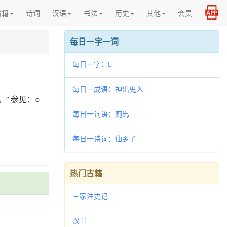
古籍
诗词
汉语
书法
历史
其他
会员
每日一字一词
每日一字：𢏓
每日一成语：神出鬼入
” 参见：○
每日一词语：廁馬
每日一诗词：仙乡子
热门古籍
三家注史记
汉书