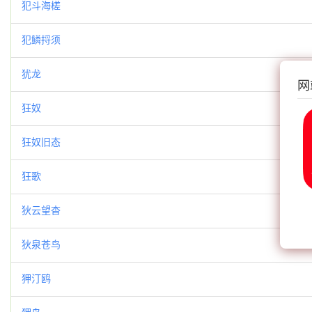
犯斗海槎
犯鳞捋须
犹龙
网
狂奴
狂奴旧态
狂歌
狄云望杳
狄泉苍鸟
狎汀鸥