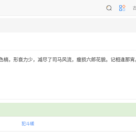
枯色槁，形衰力少，减尽了司马风流，瘦损六郎花貌。记相逢那宵。
犯斗槎