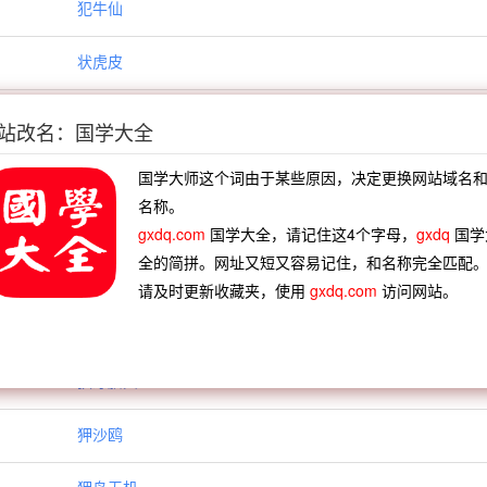
犯牛仙
状虎皮
狂吟老监
站改名：国学大全
狂奴如故
国学大师这个词由于某些原因，决定更换网站域名
名称。
狂斐
gxdq.com
国学大全，请记住这4个字母，
gxdq
国学
全的简拼。网址又短又容易记住，和名称完全匹配
狂监
请及时更新收藏夹，使用
gxdq.com
访问网站。
狄泉双鹅出
狄牙膳典
狎沙鸥