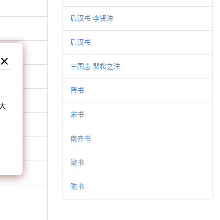
后汉书 李贤注
后汉书
三国志 裴松之注
和
晋书
大
宋书
。
南齐书
梁书
陈书