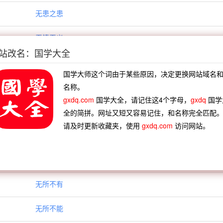
无患之患
无情无义
站改名：国学大全
无情无绪
国学大师这个词由于某些原因，决定更换网站域名
无所不为
名称。
gxdq.com
国学大全，请记住这4个字母，
gxdq
国学
无所不及
全的简拼。网址又短又容易记住，和名称完全匹配
请及时更新收藏夹，使用
gxdq.com
访问网站。
无所不在
无所不容
无所不有
无所不能