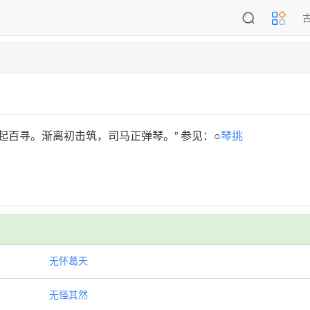
起百寻。渐离初击筑，司马正弹琴。” 参见：○
琴挑
无怀葛天
无怪其然