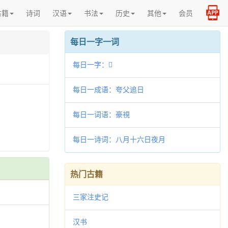
古籍
诗词
汉语
书法
历史
其他
会员
每日一字一词
每日一字：𦧂
每日一成语：夸父追日
每日一词语：豪視
每日一诗词：八月十六日夜月
热门古籍
三家注史记
汉书