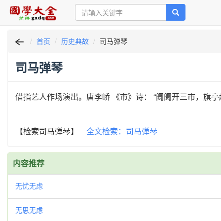
首页
历史典故
司马弹琴
司马弹琴
借指艺人作场演出。唐李峤 《市》诗： “阛阓开三市，旗亭
【检索司马弹琴】
全文检索：司马弹琴
内容推荐
无忧无虑
无思无虑