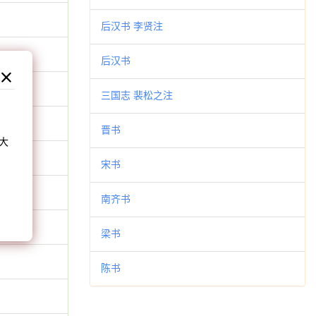
后汉书 李贤注
后汉书
三国志 裴松之注
和
晋书
大
。
宋书
南齐书
梁书
陈书