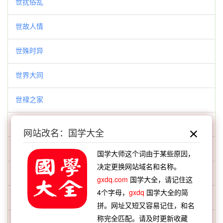
世扰俗乱
世故人情
世殊时异
世界大同
世禄之家
世路荣枯
网站改名：国学大全
世路风波
国学大师这个词由于某些原因，
决定更换网站域名和名称。
世道人情
gxdq.com
国学大全，请记住这
4个字母，
gxdq
国学大全的简
世道日衰
拼。网址又短又容易记住，和名
称完全匹配。请及时更新收藏
世间无难事