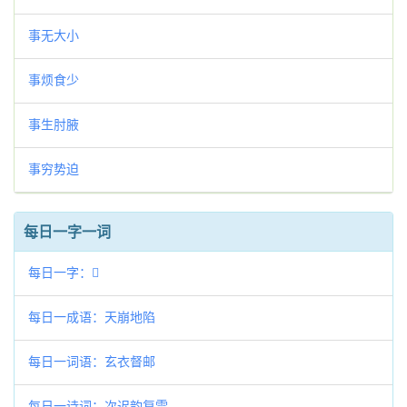
事无大小
事烦食少
事生肘腋
事穷势迫
每日一字一词
每日一字：𤀫
每日一成语：天崩地陷
每日一词语：玄衣督邮
每日一诗词：次迟韵复雪