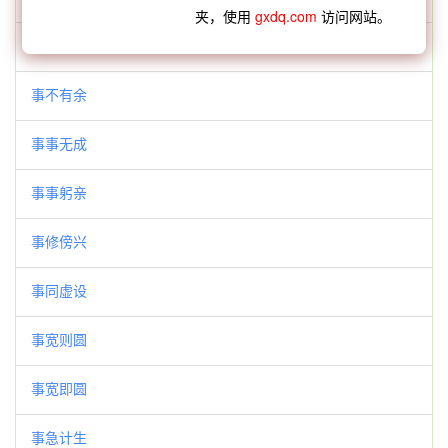
夹，使用
gxdq.com
访问网站。
世间甲子须臾事
事不有余
事事无成
事事躬亲
事修傍兴
事同虚设
事宽则圆
事宽即圆
事急计生