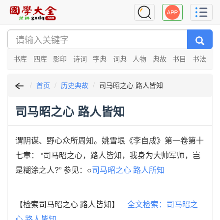
书库
四库
影印
诗词
字典
词典
人物
典故
书目
书法
首页
历史典故
司马昭之心 路人皆知
司马昭之心 路人皆知
谓阴谋、野心众所周知。姚雪垠《李自成》第一卷第十
七章： “司马昭之心，路人皆知，我身为大帅军师，岂
是糊涂之人?” 参见：○
司马昭之心 路人所知
【检索司马昭之心 路人皆知】
全文检索：司马昭之
心 路人皆知