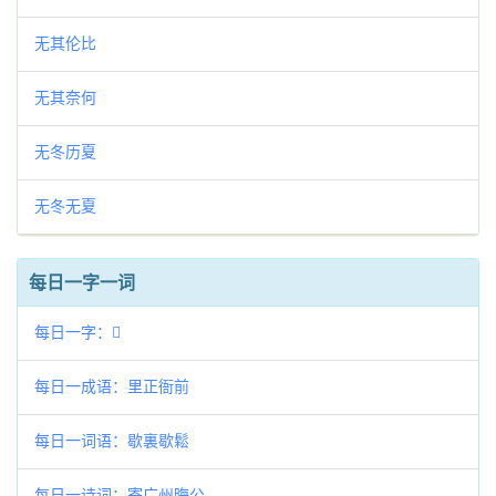
无其伦比
无其奈何
无冬历夏
无冬无夏
每日一字一词
每日一字：𤝬
每日一成语：里正衙前
每日一词语：歇裏歇鬆
每日一诗词：寄广州晦公