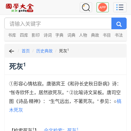
书库
四库
影印
诗词
字典
词典
人物
典故
书目
书法
1
首页
历史典故
死灰
1
死灰
①形容心情枯寂。唐骆宾王《和孙长史秋日卧病》诗：
“怅寺欣怀土，居然欲死灰。” ②比喻诗文呆板。唐司空
图《诗品·精神》： “生气远出，不著死灰。” 参见：○
槁
木死灰
1
1
【检索死灰
】
全文检索：死灰