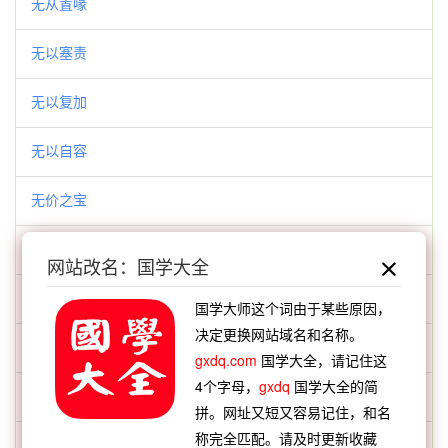
无从置喙
无以塞责
无以复加
无以自容
无价之宝
无任之禄
网站改名：国学大全
无伤大体
国学大师这个词由于某些原因，
决定更换网站域名和名称。
无伤大雅
gxdq.com
国学大全，请记住这
4个字母，
gxdq
国学大全的简
无依无靠
拼。网址又短又容易记住，和名
称完全匹配。请及时更新收藏
无倚无靠