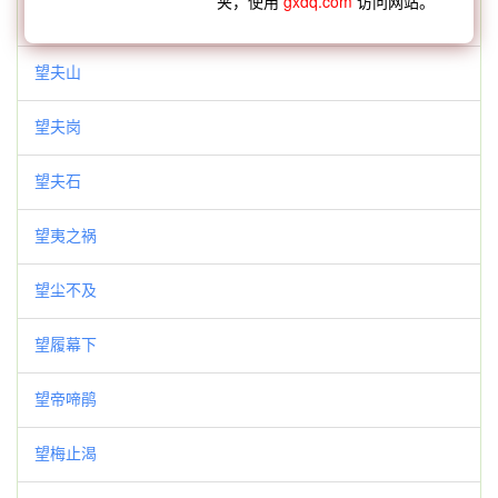
夹，使用
gxdq.com
访问网站。
望同点黛
望夫山
望夫岗
望夫石
望夷之祸
望尘不及
望履幕下
望帝啼鹃
望梅止渴