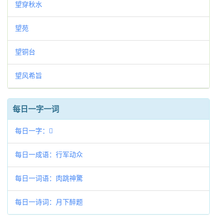
望穿秋水
望苑
望铜台
望风希旨
每日一字一词
每日一字：𧮮
每日一成语：行军动众
每日一词语：肉跳神驚
每日一诗词：月下醉题