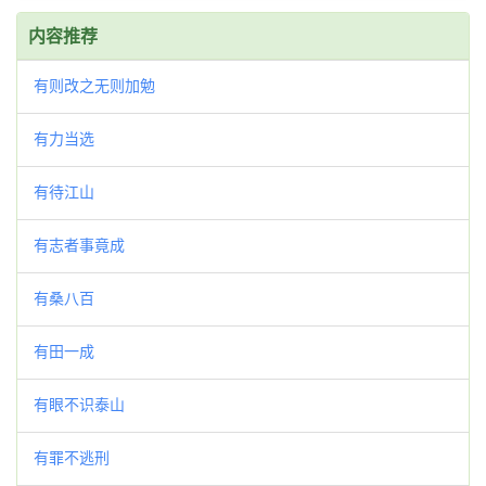
内容推荐
有则改之无则加勉
有力当选
有待江山
有志者事竟成
有桑八百
有田一成
有眼不识泰山
有罪不逃刑