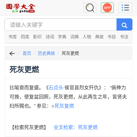
书库
四库
影印
诗词
字典
词典
人物
典故
书目
书法
首页
历史典故
死灰更燃
死灰更燃
比喻衰而复盛。《
石点头
·侯官县烈女歼仇》： “倘神力
可挽，使复盆回照，死灰更燃，从此再生之年，皆贤夫
妇所赐也。” 参见：○
死灰复燃
【检索死灰更燃】
全文检索：死灰更燃