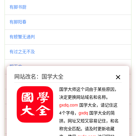
有脚书厨
有脚阳春
有螃蟹无通判
有过之无不及
服玉方
网站改名：国学大全
服香升仙
国学大师这个词由于某些原因，
朗陵公
决定更换网站域名和名称。
gxdq.com
国学大全，请记住这
望云
4个字母，
gxdq
国学大全的简
拼。网址又短又容易记住，和名
望仙台
称完全匹配。请及时更新收藏