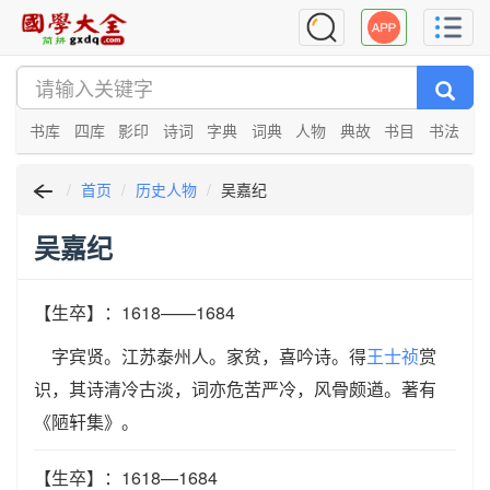
书库
四库
影印
诗词
字典
词典
人物
典故
书目
书法
首页
历史人物
吴嘉纪
吴嘉纪
【生卒】：1618——1684
字宾贤。江苏泰州人。家贫，喜吟诗。得
王士祯
赏
识，其诗清冷古淡，词亦危苦严冷，风骨颇遒。著有
《陋轩集》。
【生卒】：1618—1684