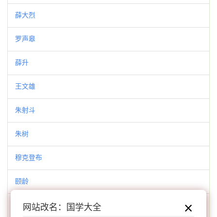
薛大烈
罗声皋
薛升
王文雄
朱射斗
朱树
穆克登布
颐龄
富成
网站改名：国学大全