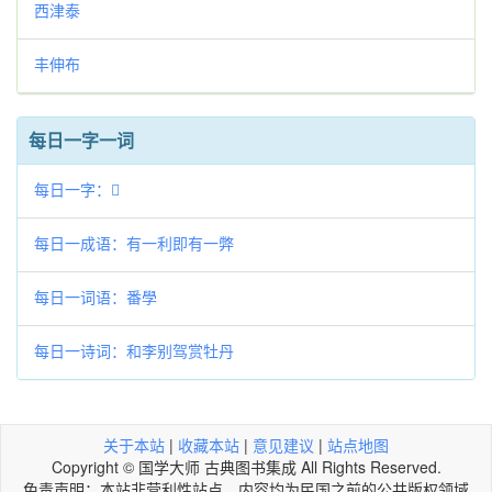
西津泰
丰伸布
每日一字一词
每日一字：𢧩
每日一成语：有一利即有一弊
每日一词语：番學
每日一诗词：和李别驾赏牡丹
关于本站
|
收藏本站
|
意见建议
|
站点地图
Copyright © 国学大师 古典图书集成 All Rights Reserved.
免责声明：本站非营利性站点，内容均为民国之前的公共版权领域