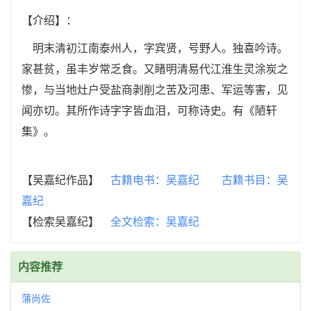
【介绍】：
明末清初江南泰州人，字宾贤，号野人。独喜吟诗。
家甚贫，虽丰岁常乏食。又睹明清易代江淮生灵涂炭之
惨，与当地灶户受盐商剥削之苦及河患、军运等害，见
闻亦切。其所作诗字字皆血泪，可称诗史。有《陋轩
集》。
【吴嘉纪作品】
古籍电书：吴嘉纪
古籍书目：吴
嘉纪
【检索吴嘉纪】
全文检索：吴嘉纪
内容推荐
蒲尚佐