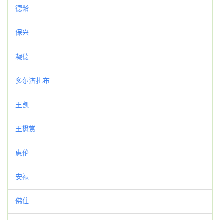
德龄
保兴
凝德
多尔济扎布
王凯
王懋赏
惠伦
安禄
佛住