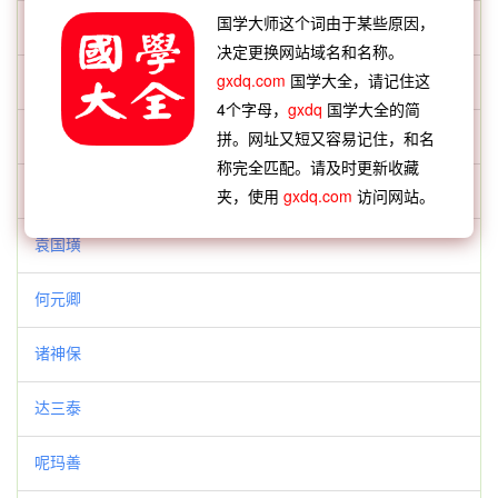
国学大师这个词由于某些原因，
穆维
决定更换网站域名和名称。
gxdq.com
国学大全，请记住这
施缙
4个字母，
gxdq
国学大全的简
李绍祖
拼。网址又短又容易记住，和名
称完全匹配。请及时更新收藏
宋延清
夹，使用
gxdq.com
访问网站。
袁国璜
何元卿
诸神保
达三泰
呢玛善