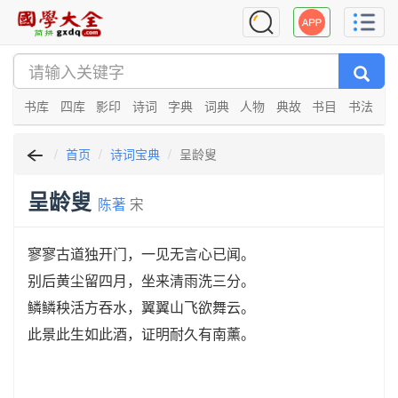
书库
四库
影印
诗词
字典
词典
人物
典故
书目
书法
首页
诗词宝典
呈龄叟
呈龄叟
陈著
宋
寥寥古道独开门，一见无言心已闻。
别后黄尘留四月，坐来清雨洗三分。
鳞鳞秧活方吞水，翼翼山飞欲舞云。
此景此生如此酒，证明耐久有南薰。