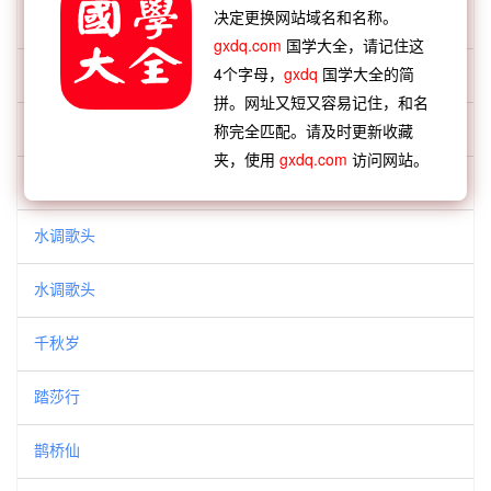
决定更换网站域名和名称。
满江红
gxdq.com
国学大全，请记住这
4个字母，
gxdq
国学大全的简
满江红
拼。网址又短又容易记住，和名
满江红
称完全匹配。请及时更新收藏
夹，使用
gxdq.com
访问网站。
烛影摇红
水调歌头
水调歌头
千秋岁
踏莎行
鹊桥仙