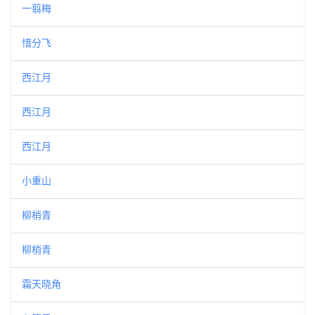
一翦梅
惜分飞
西江月
西江月
西江月
小重山
柳梢青
柳梢青
霜天晓角