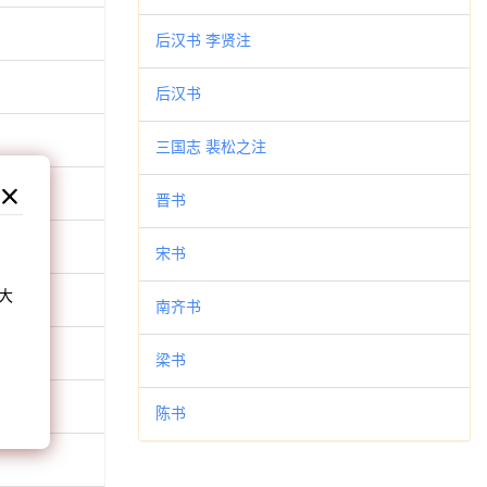
后汉书 李贤注
后汉书
三国志 裴松之注
晋书
和
宋书
大
南齐书
。
梁书
陈书