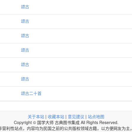
颂古
颂古
颂古
颂古
颂古
颂古
颂古二十首
关于本站
|
收藏本站
|
意见建议
|
站点地图
Copyright © 国学大师 古典图书集成 All Rights Reserved.
非营利性站点，内容均为民国之前的公共版权领域古籍，以方便网友为主