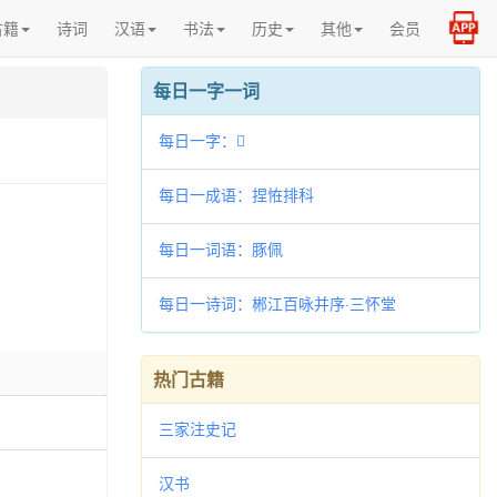
古籍
诗词
汉语
书法
历史
其他
会员
每日一字一词
每日一字：𣙰
每日一成语：捏恠排科
每日一词语：豚佩
每日一诗词：郴江百咏并序·三怀堂
热门古籍
三家注史记
汉书