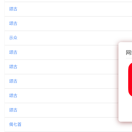
颂古
颂古
示众
网
颂古
颂古
颂古
颂古
颂古
偈七首