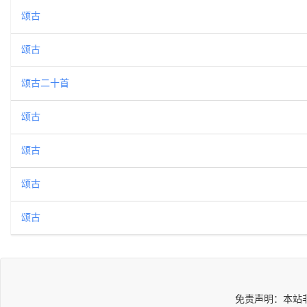
颂古
颂古
颂古二十首
颂古
颂古
颂古
颂古
免责声明：本站