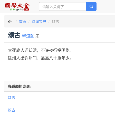
首页
诗词宝典
颂古
颂古
释道颜
宋
大死底人还却活，不许夜行投明到。
陈州人出许州门，翁翁八十重年少。
释道颜的诗词:
颂古
颂古