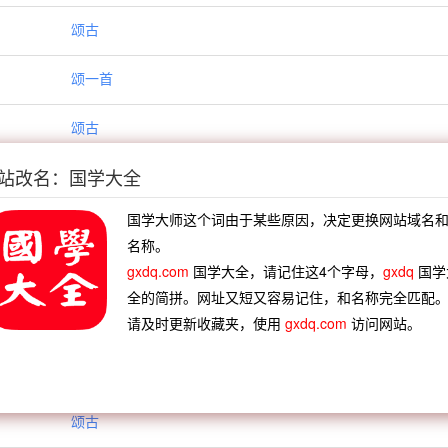
颂古
颂一首
颂古
站改名：国学大全
颂古
国学大师这个词由于某些原因，决定更换网站域名
颂古
名称。
gxdq.com
国学大全，请记住这4个字母，
gxdq
国学
颂古
全的简拼。网址又短又容易记住，和名称完全匹配
请及时更新收藏夹，使用
gxdq.com
访问网站。
示众
颂古八首
颂古