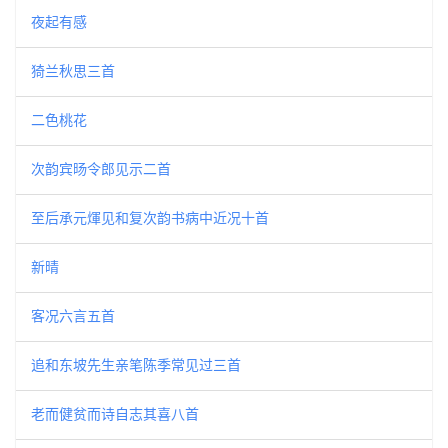
夜起有感
猗兰秋思三首
二色桃花
次韵宾旸令郎见示二首
至后承元煇见和复次韵书病中近况十首
新晴
客况六言五首
追和东坡先生亲笔陈季常见过三首
老而健贫而诗自志其喜八首