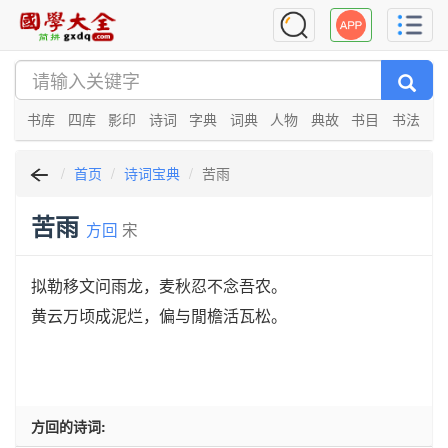
书库
四库
影印
诗词
字典
词典
人物
典故
书目
书法
首页
诗词宝典
苦雨
苦雨
方回
宋
拟勒移文问雨龙，麦秋忍不念吾农。
黄云万顷成泥烂，偏与閒檐活瓦松。
方回的诗词: