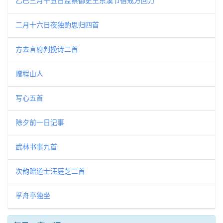
乙巳三月十五日监察御史王东溪节宿戒方回万
二月十六日夜独酌思归四首
方去言府判挽诗二首
赠程山人
写心五首
除夕前一日记事
武林书事九首
次韵赠道士汪庭芝二首
孚舟亭独坐