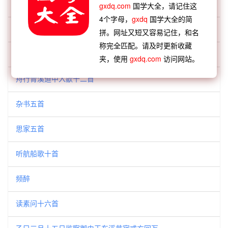
七十翁吟七言十绝
gxdq.com
国学大全，请记住这
4个字母，
gxdq
国学大全的简
重阳吟五首
拼。网址又短又容易记住，和名
称完全匹配。请及时更新收藏
骤雨
夹，使用
gxdq.com
访问网站。
舟行青溪道中入歙十二首
杂书五首
思家五首
听航船歌十首
频醉
读素问十六首