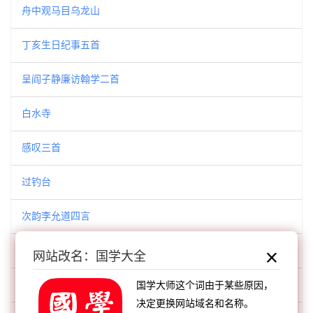
舟中观马目乌龙山
丁亥生日纪事五首
呈阎子静廉访翰学二首
白水寺
感叹三首
过钓台
次韵李允道四言
七十翁五言十首
网站改名：国学大全
岁尽即事三首
国学大师这个词由于某些原因，
决定更换网站域名和名称。