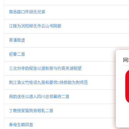
南岳路口怀胡氏兄弟
江陵为浏阳柳氏作云山书院歌
寄潘致虚
初春二首
网
三次刘寺韵赋张以道新居与约斋夹湖相望
荆江渔父竹枝词九首和夔师□侍郎韵为荆师范
用韵送任以道入四川总领幕府二首
丁教授家猫狗皆相乳二首
寿母生朝四首