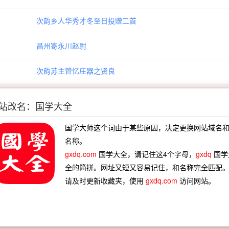
次韵乡人华秀才冬至日投赠二首
昌州寄永川赵尉
次韵苏主管忆庄器之贤良
七夕谢孟漕品味
站改名：国学大全
士师诗
国学大师这个词由于某些原因，决定更换网站域名
名称。
送罗机宜秩满东归三首
gxdq.com
国学大全，请记住这4个字母，
gxdq
国学
全的简拼。网址又短又容易记住，和名称完全匹配
六叔母生日
请及时更新收藏夹，使用
gxdq.com
访问网站。
初春二首
夜雨