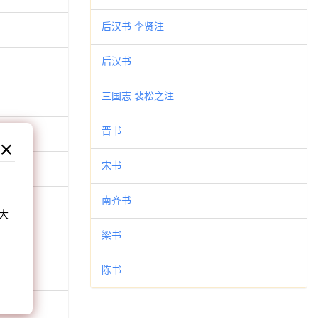
后汉书 李贤注
后汉书
三国志 裴松之注
晋书
宋书
和
南齐书
大
。
梁书
陈书