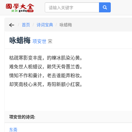
首页
诗词宝典
咏蜡梅
咏蜡梅
项安世
宋
枯疏寒影变丰庞，的皪冰肌染沁黄。
难免世人栀蜡议，赖凭天骨蕙兰香。
情知不作和羹计，老去谁能弄粉妆。
却笑南枝心未死，寿阳新额小红裳。
项安世的诗词:
东斋