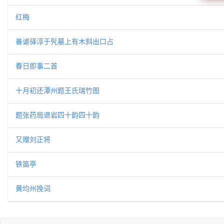
红梅
善谑驿淳于髠墓上有木斜出口占
春日即事二首
十月初还潭州题王氏瑞竹图
题张药局退岩四十韵四十韵
又赠刘正将
铁笛亭
黄均州挽词