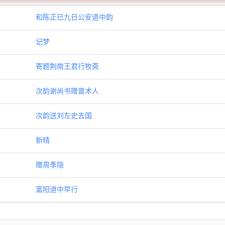
和陈正已九日公安道中韵
记梦
寄题荆南王君行牧斋
次韵谢尚书赠曾术人
次韵送刘左史去国
新晴
赠周季隐
富阳道中早行