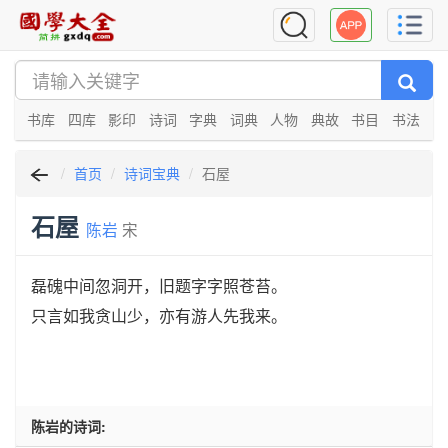
书库
四库
影印
诗词
字典
词典
人物
典故
书目
书法
首页
诗词宝典
石屋
石屋
陈岩
宋
磊磈中间忽洞开，旧题字字照苍苔。
只言如我贪山少，亦有游人先我来。
陈岩的诗词: