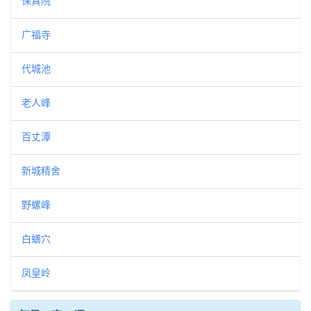
保真院
广福寺
代城池
老人峰
百丈潭
新城精舍
野螺峰
白蟮穴
凤皇岭