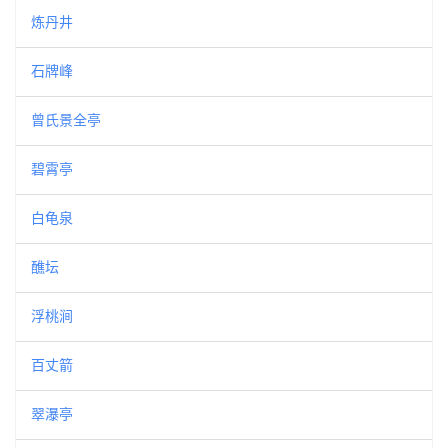
炼丹井
石牌峰
曾氏景全亭
碧霄亭
白龟泉
醮坛
浮桃涧
百丈箭
翠瀑亭