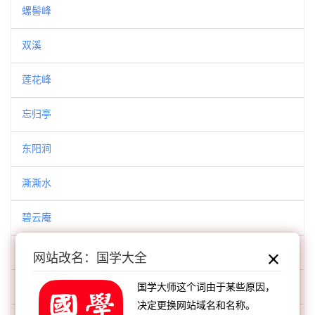
螺髻峰
双溪
莲花峰
忘归亭
东阳涧
澌澌水
碧云庵
独秀峰
网站改名：国学大全
芙蓉馆
国学大师这个词由于某些原因，
决定更换网站域名和名称。