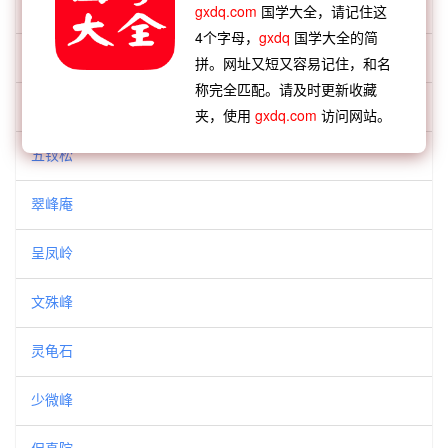
弄珠潭
gxdq.com
国学大全，请记住这
4个字母，
gxdq
国学大全的简
梅花峰
拼。网址又短又容易记住，和名
称完全匹配。请及时更新收藏
戛玉亭
夹，使用
gxdq.com
访问网站。
五钗松
翠峰庵
呈凤岭
文殊峰
灵龟石
少微峰