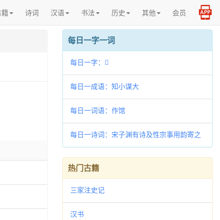
古籍
诗词
汉语
书法
历史
其他
会员
每日一字一词
每日一字：𩦇
每日一成语：知小谋大
每日一词语：作馆
每日一诗词：宋子渊有诗及性宗事用韵寄之
二首
热门古籍
三家注史记
汉书