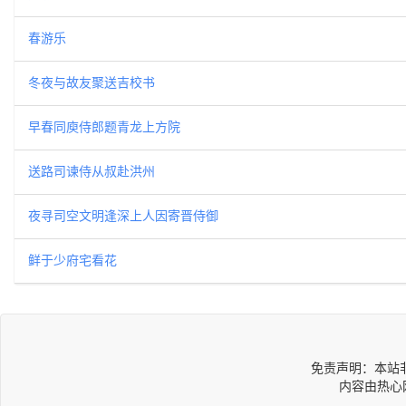
春游乐
冬夜与故友聚送吉校书
早春同庾侍郎题青龙上方院
送路司谏侍从叔赴洪州
夜寻司空文明逢深上人因寄晋侍御
鲜于少府宅看花
免责声明：本站
内容由热心