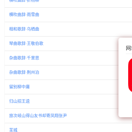
横吹曲辞·雨雪曲
相和歌辞·乌栖曲
琴曲歌辞·王敬伯歌
网
杂曲歌辞·千里思
杂曲歌辞·荆州泊
留别柳中庸
归山招王逵
旅次岐山得山友书却寄凤翔张尹
芜城