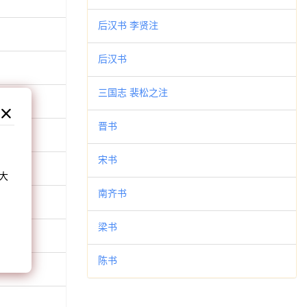
后汉书 李贤注
后汉书
三国志 裴松之注
晋书
和
宋书
大
南齐书
。
梁书
陈书