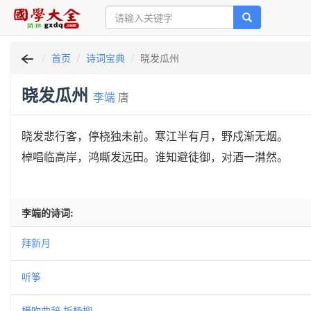
首页
诗词宝典
晓发瓜州
晓发瓜州
李端
唐
晓发悲行客，停桡独未前。寒江半有月，野戍渐无烟。
棹唱临高岸，鸿嘶发远田。谁知避徒御，对酒一潸然。
李端的诗词:
拜新月
听筝
横吹曲辞·折杨柳