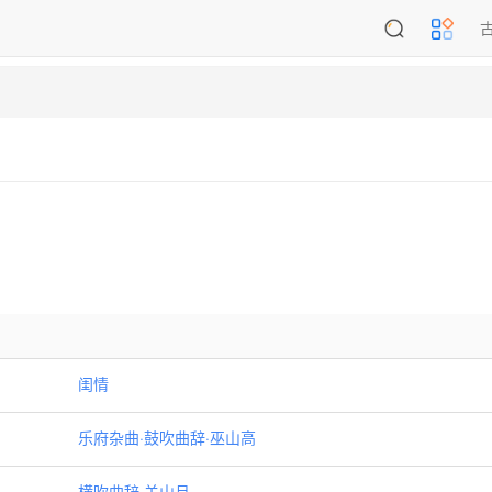
闺情
乐府杂曲·鼓吹曲辞·巫山高
横吹曲辞·关山月