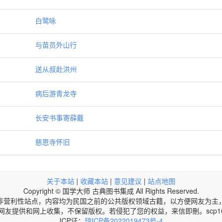
白鹭咏
与苗员外山行
送从叔赴洪州
病后游青龙寺
长安书事寄薛戴
慈恩寺怀旧
关于本站
|
收藏本站
|
意见建议
|
站点地图
Copyright © 国学大师 古典图书集成 All Rights Reserved.
非营利性站点，内容均为民国之前的公共版权领域古籍，以方便网友为主
网友提供和网上收集，不保留版权。若侵犯了您的权益，来信即刪。scp168@
ICP证：
琼ICP备2022019473号-4