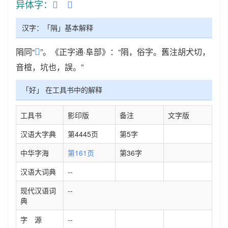
异体字：
𨸫
𨹆
汉字：「䧎」基本解释
𨹆
䧎同“
”。《正字通·阜部》：“䧎，俗字。舊注胡犬切，
音楦，坑也，誤。”
「好」 在工具书中的解释
工具书
影印版
备注
文字版
汉语大字典
第4445页
第5字
中华字海
第161页
第36字
汉语大词典
--
现代汉语词
--
典
字 源
--