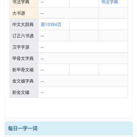
书法字典
--
书法字典
大书源
--
中文大辞典
第15394页
订正六书通
--
汉字字源
--
甲骨文字典
--
新甲骨文编
--
金文编字典
--
新金文编
--
每日一字一词