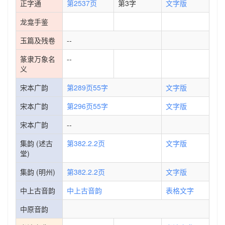
正字通
第2537页
第3字
文字版
龙龛手鉴
玉篇及残卷
--
篆隶万象名
--
义
宋本广韵
第289页55字
文字版
宋本广韵
第296页55字
文字版
宋本广韵
--
集韵 (述古
第382.2.2页
文字版
堂)
集韵 (明州)
第382.2.2页
文字版
中上古音韵
中上古音韵
表格文字
中原音韵