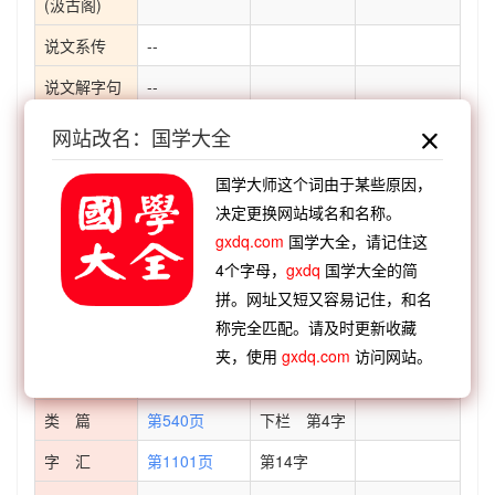
(汲古阁)
说文系传
--
说文解字句
--
读
网站改名：国学大全
说文通训定
--
声
国学大师这个词由于某些原因，
决定更换网站域名和名称。
说文解字义
--
证
gxdq.com
国学大全，请记住这
4个字母，
gxdq
国学大全的简
说文解字诂
--
林
拼。网址又短又容易记住，和名
称完全匹配。请及时更新收藏
经籍籑诂
--
夹，使用
gxdq.com
访问网站。
字形演变
类 篇
第540页
下栏 第4字
字 汇
第1101页
第14字