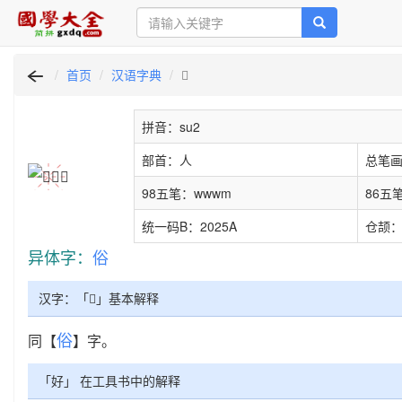
首页
汉语字典
𠉚
拼音：su2
部首：人
总笔画
98五笔：wwwm
86五
统一码B：2025A
仓颉：
异体字：
俗
汉字：「𠉚」基本解释
俗
同【
】字。
「好」 在工具书中的解释