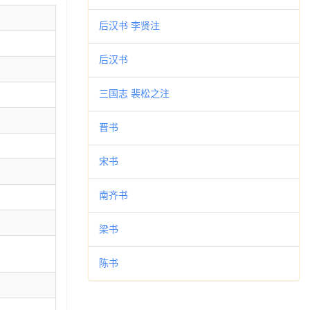
后汉书 李贤注
后汉书
三国志 裴松之注
晋书
宋书
南齐书
梁书
陈书