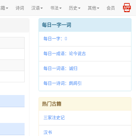
古籍
诗词
汉语
书法
历史
其他
会员
每日一字一词
每日一字：𡷋
每日一成语：论今说古
每日一词语：诚归
每日一诗词：鹧鸪引
热门古籍
三家注史记
汉书