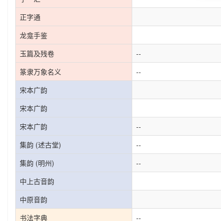
正字通
龙龛手鉴
玉篇及残卷
--
篆隶万象名义
--
宋本广韵
宋本广韵
宋本广韵
--
集韵 (述古堂)
--
集韵 (明州)
--
中上古音韵
中原音韵
书法字典
--