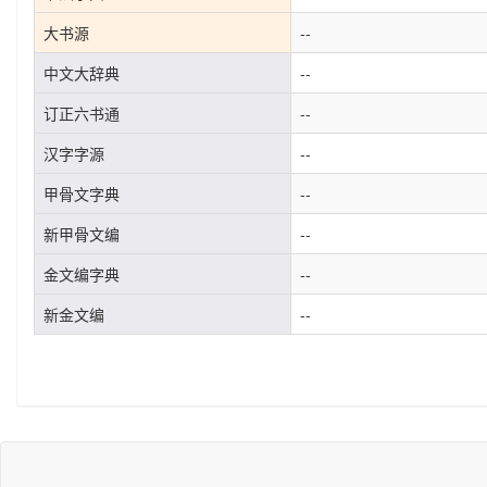
大书源
--
中文大辞典
--
订正六书通
--
汉字字源
--
甲骨文字典
--
新甲骨文编
--
金文编字典
--
新金文编
--