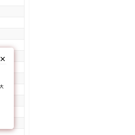
和
大
。