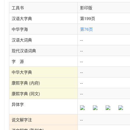
工具书
影印版
汉语大字典
第199页
中华字海
第76页
汉语大词典
--
现代汉语词典
--
字 源
--
中华大字典
--
康熙字典 (内府)
--
康熙字典 (同文)
--
异体字
说文解字注
--