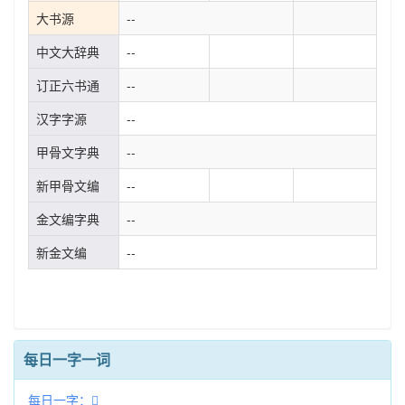
大书源
--
中文大辞典
--
订正六书通
--
汉字字源
--
甲骨文字典
--
新甲骨文编
--
金文编字典
--
新金文编
--
每日一字一词
每日一字：𨆎