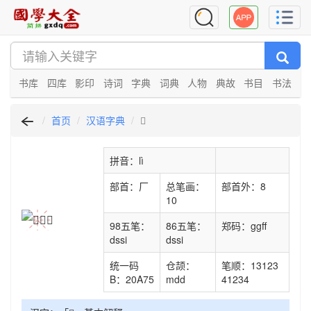
书库
四库
影印
诗词
字典
词典
人物
典故
书目
书法
首页
汉语字典
𠩵
拼音：lì
部首：厂
总笔画：
部首外：8
10
98五笔：
86五笔：
郑码：ggff
dssi
dssi
统一码
仓颉：
笔顺：13123
B：20A75
mdd
41234