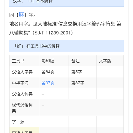
汉字：「𠩵」基本解释
厤
同【
】字。
地名用字。见大陆标准“信息交换用汉字编码字符集 第
八辅助集”（SJ/T 11239-2001）
「好」 在工具书中的解释
工具书
影印版
备注
文字版
汉语大字典
第84页
第5字
中华字海
第37页
第37字
汉语大词典
--
现代汉语词
--
典
字 源
--
中华大字典
--