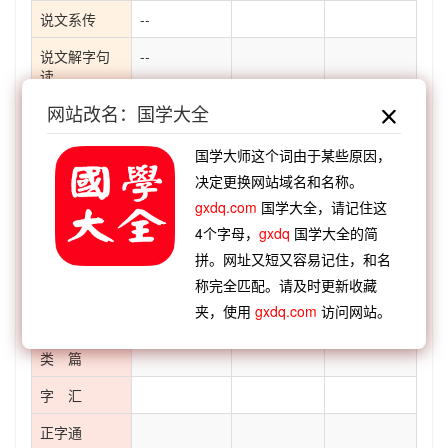
说文系传
--
说文解字句
--
读
网站改名：国学大全
说文通训定
--
声
国学大师这个词由于某些原因，
说文解字义
--
决定更换网站域名和名称。
证
gxdq.com
国学大全，请记住这
说文解字诂
--
4个字母，
gxdq
国学大全的简
林
拼。网址又短又容易记住，和名
经籍籑诂
--
称完全匹配。请及时更新收藏
夹，使用
gxdq.com
访问网站。
字形演变
类 篇
字 汇
正字通