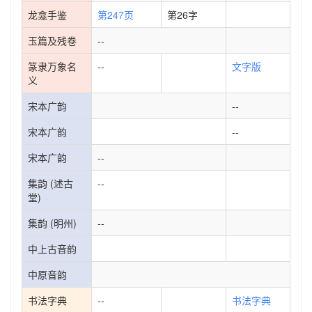
龙龛手鉴
第247页
第26字
玉篇及残卷
--
篆隶万象名
--
文字版
义
宋本广韵
--
宋本广韵
--
宋本广韵
--
集韵 (述古
--
堂)
集韵 (明州)
--
中上古音韵
中原音韵
书法字典
--
书法字典