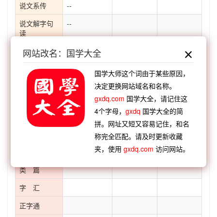
说文系传
--
说文解字句
--
读
说文通训定
--
网站改名：国学大全
声
国学大师这个词由于某些原因，
说文解字义
--
决定更换网站域名和名称。
证
gxdq.com
国学大全，请记住这
说文解字诂
--
4个字母，
gxdq
国学大全的简
林
拼。网址又短又容易记住，和名
经籍籑诂
--
称完全匹配。请及时更新收藏
夹，使用
gxdq.com
访问网站。
字形演变
类 篇
字 汇
正字通