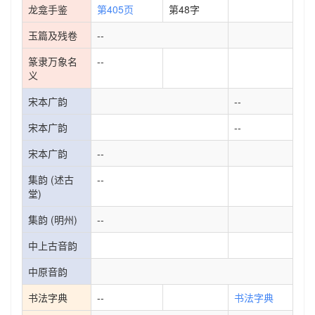
龙龛手鉴
第405页
第48字
玉篇及残卷
--
篆隶万象名
--
义
宋本广韵
--
宋本广韵
--
宋本广韵
--
集韵 (述古
--
堂)
集韵 (明州)
--
中上古音韵
中原音韵
书法字典
--
书法字典