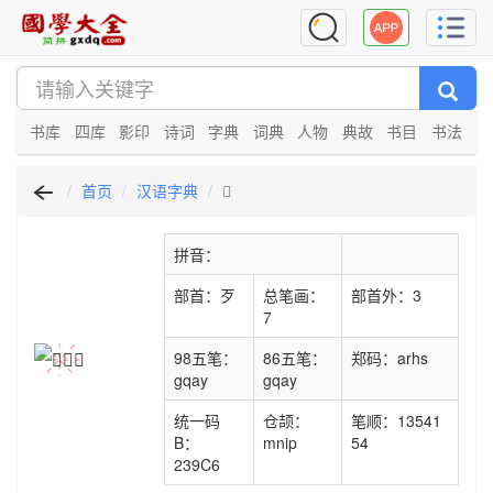
书库
四库
影印
诗词
字典
词典
人物
典故
书目
书法
首页
汉语字典
𣧆
拼音：
部首：歹
总笔画：
部首外：3
7
98五笔：
86五笔：
郑码：arhs
gqay
gqay
统一码
仓颉：
笔顺：13541
B：
mnip
54
239C6