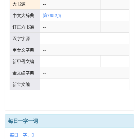
大书源
--
中文大辞典
第7652页
订正六书通
--
汉字字源
--
甲骨文字典
--
新甲骨文编
--
金文编字典
--
新金文编
--
每日一字一词
每日一字：𧊽