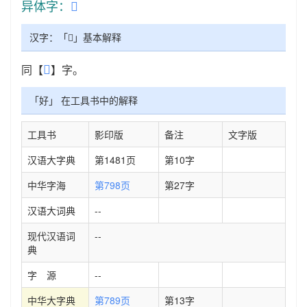
异体字：
𣧌
汉字：「𣧆」基本解释
𣧌
同【
】字。
「好」 在工具书中的解释
工具书
影印版
备注
文字版
汉语大字典
第1481页
第10字
中华字海
第798页
第27字
汉语大词典
--
现代汉语词
--
典
字 源
--
中华大字典
第789页
第13字