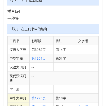
汉字：「𧍵」基本解释
拼音ta4
一种蜂
「好」 在工具书中的解释
工具书
影印版
备注
文字版
汉语大字典
第3062页
第14字
中华字海
第1204页
第31字
汉语大词典
--
现代汉语词
--
典
字 源
--
中华大字典
第1725页
第18字