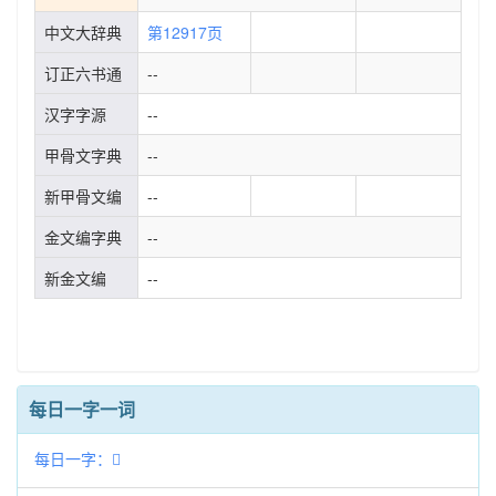
中文大辞典
第12917页
订正六书通
--
汉字字源
--
甲骨文字典
--
新甲骨文编
--
金文编字典
--
新金文编
--
每日一字一词
每日一字：𤩡