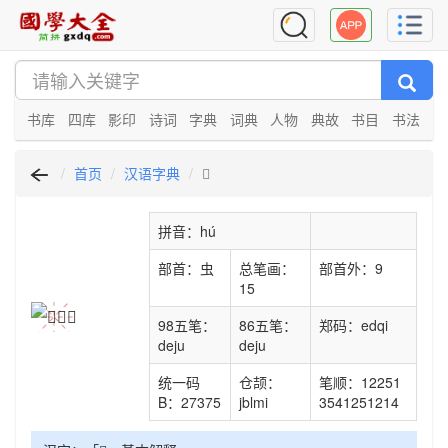
书库
四库
影印
诗词
字典
词典
人物
典故
书目
书法
首页
汉语字典
𧍵
拼音：hú
部首：虫
总笔画：
部首外：9
15
98五笔：
86五笔：
郑码：edqi
deju
deju
统一码
仓颉：
笔顺：12251
B：27375
jblmi
3541251214