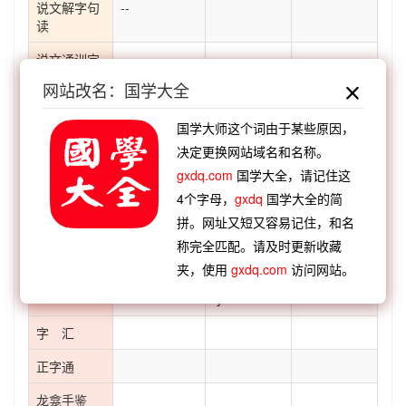
说文解字句
--
读
说文通训定
--
声
网站改名：国学大全
说文解字义
--
国学大师这个词由于某些原因，
证
决定更换网站域名和名称。
说文解字诂
--
gxdq.com
国学大全，请记住这
林
4个字母，
gxdq
国学大全的简
经籍籑诂
--
拼。网址又短又容易记住，和名
称完全匹配。请及时更新收藏
字形演变
夹，使用
gxdq.com
访问网站。
类 篇
第492页
下栏 第19
文字版
字
字 汇
正字通
龙龛手鉴