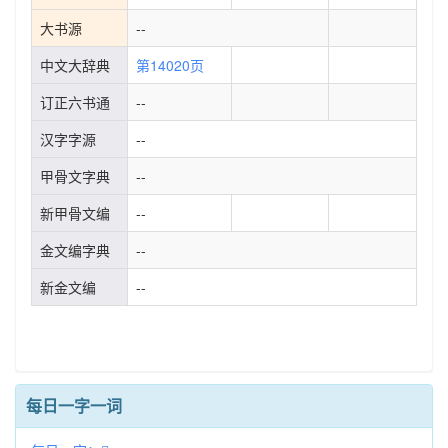
大书源
--
中文大辞典
第14020页
订正六书通
--
汉字字源
--
甲骨文字典
--
新甲骨文编
--
金文编字典
--
新金文编
--
每日一字一词