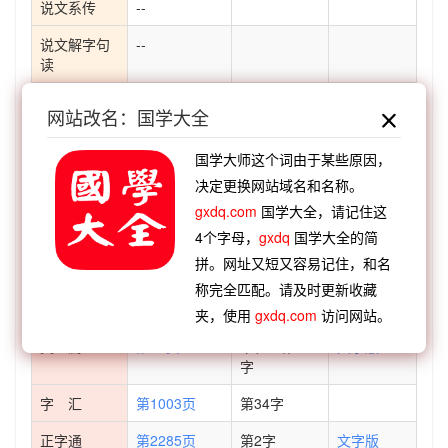
说文系传
--
说文解字句
--
读
说文通训定
--
网站改名：国学大全
声
说文解字义
--
国学大师这个词由于某些原因，
证
决定更换网站域名和名称。
gxdq.com
国学大全，请记住这
说文解字诂
--
林
4个字母，
gxdq
国学大全的简
拼。网址又短又容易记住，和名
经籍籑诂
--
称完全匹配。请及时更新收藏
字形演变
夹，使用
gxdq.com
访问网站。
类 篇
第57页
下栏 第32
文字版
字
字 汇
第1003页
第34字
正字通
第2285页
第2字
文字版