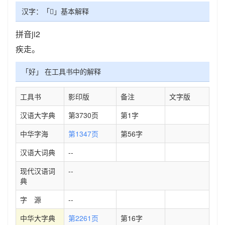
汉字：「𧽑」基本解释
拼音ji2
疾走。
「好」 在工具书中的解释
工具书
影印版
备注
文字版
汉语大字典
第3730页
第1字
中华字海
第1347页
第56字
汉语大词典
--
现代汉语词
--
典
字 源
--
中华大字典
第2261页
第16字