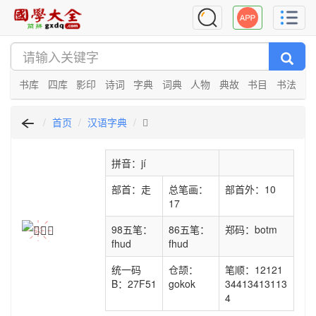
书库
四库
影印
诗词
字典
词典
人物
典故
书目
书法
首页
汉语字典
𧽑
拼音：jí
部首：走
总笔画：
部首外：10
17
98五笔：
86五笔：
郑码：botm
fhud
fhud
统一码
仓颉：
笔顺：12121
B：27F51
gokok
34413413113
4