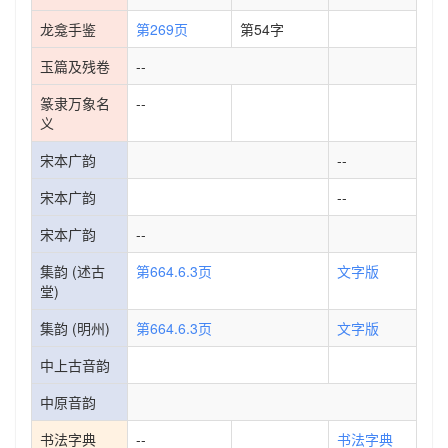
龙龛手鉴
第269页
第54字
玉篇及残卷
--
篆隶万象名
--
义
宋本广韵
--
宋本广韵
--
宋本广韵
--
集韵 (述古
第664.6.3页
文字版
堂)
集韵 (明州)
第664.6.3页
文字版
中上古音韵
中原音韵
书法字典
--
书法字典