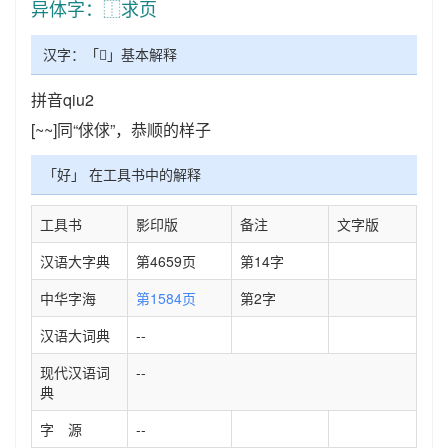
异体字：⿰求页
汉字：「𩒮」基本解释
拼音qiu2
[~~]同“俅俅”，恭顺的样子
「好」 在工具书中的解释
工具书
影印版
备注
文字版
汉语大字典
第4659页
第14字
中华字海
第1584页
第2字
汉语大词典
--
现代汉语词
--
典
字 源
--