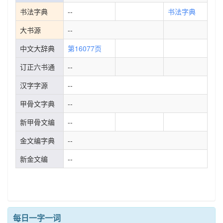
书法字典
--
书法字典
大书源
--
中文大辞典
第16077页
订正六书通
--
汉字字源
--
甲骨文字典
--
新甲骨文编
--
金文编字典
--
新金文编
--
每日一字一词