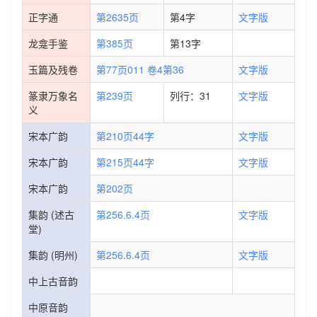
正字通
第2635页
第4字
文字版
龙龛手鉴
第385页
第13字
玉篇及残卷
第77页011 卷4第36
文字版
篆隶万象名
第239页
列行：31
文字版
义
宋本广韵
第210页44字
文字版
宋本广韵
第215页44字
文字版
宋本广韵
第202页
集韵 (述古
第256.6.4页
文字版
堂)
集韵 (明州)
第256.6.4页
文字版
中上古音韵
中原音韵