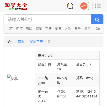
书库
四库
影印
诗词
字典
词典
人物
典故
书目
书法
首页
汉语字典
𩒮
拼音：qiú
部首：頁
总笔画：
部首外：7
16
98五笔：
86五笔：
郑码：dvsg
giym
fiym
统一码
仓颉：
笔顺：12413
B：
iembc
44132511134
294AE