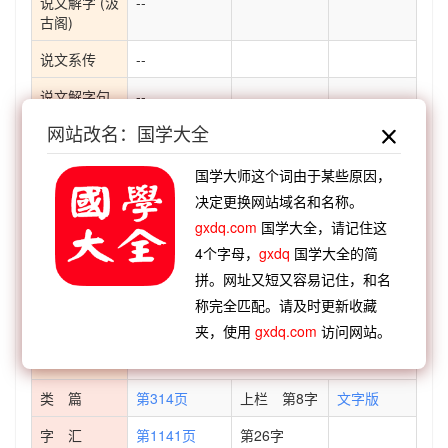
说文解字 (汲
--
古阁)
说文系传
--
说文解字句
--
读
网站改名：国学大全
说文通训定
--
声
国学大师这个词由于某些原因，
决定更换网站域名和名称。
说文解字义
--
gxdq.com
国学大全，请记住这
证
4个字母，
gxdq
国学大全的简
说文解字诂
--
拼。网址又短又容易记住，和名
林
称完全匹配。请及时更新收藏
经籍籑诂
--
夹，使用
gxdq.com
访问网站。
字形演变
类 篇
第314页
上栏 第8字
文字版
字 汇
第1141页
第26字