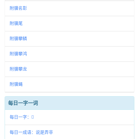
附骥名彰
附骥尾
附骥攀鳞
附骥攀鸿
附骥攀龙
附骥蝇
每日一字一词
每日一字：𦼮
每日一成语：说是弄非