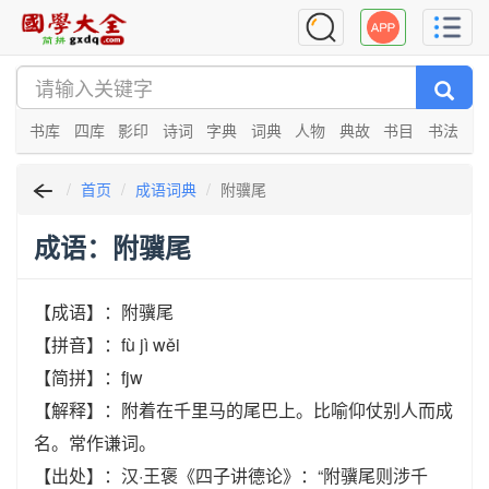
书库
四库
影印
诗词
字典
词典
人物
典故
书目
书法
首页
成语词典
附骥尾
成语：附骥尾
【成语】：附骥尾
【拼音】：fù jì wěi
【简拼】：fjw
【解释】：附着在千里马的尾巴上。比喻仰仗别人而成
名。常作谦词。
【出处】：汉·王褒《四子讲德论》：“附骥尾则涉千