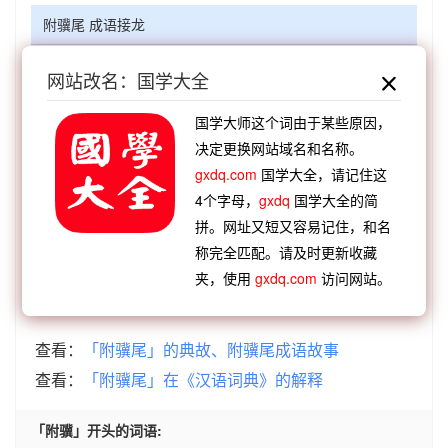
附骥尾 成语接龙
【顺接】：
尾大难掉
尾巴难藏
尾生之信
尾巴主
网站改名：国学大全
义
尾大不掉
尾生抱柱
尾生桥下
尾生丧身
国学大师这个词由于某些原因，
【顺接】：
蛇头蝎尾
三梢末尾
畏头畏尾
啖蔗过
决定更换网站域名和名称。
尾
道头知尾
有头有尾
畏首畏尾
摇头掉尾
gxdq.com
国学大全，请记住这
【逆接】：
蝇趋蚁附
蛇盘鬼附
蜂趋蚁附
云集景
4个字母，
gxdq
国学大全的简
附
招降纳附
形影相附
引律比附
蝇攒蚁附
拼。网址又短又容易记住，和名
【逆接】：
附葛攀藤
附骥攀鳞
附下罔上
附扁和
称完全匹配。请及时更新收藏
夹，使用
gxdq.com
访问网站。
缓
附辞会义
附会穿凿
附木依草
附人骥尾
查看：
「附骥尾」的典故、附骥尾成语故事
查看：
「附骥尾」在《汉语词典》的解释
「附骥」开头的词语: