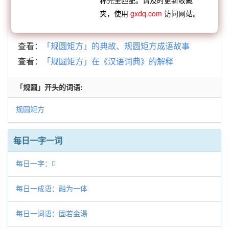
地
规规默默
规矩准绳
规重矩迭
规重矩叠
夹，使用
gxdq.com
访问网站。
查看：
「规圆矩方」的典故、规圆矩方成语故事
查看：
「规圆矩方」在《汉语词典》的解释
「规圆」开头的词语:
规圆矩方
每日一字一词
每日一字：𤊗
每日一成语：融为一体
每日一词语：固若金湯