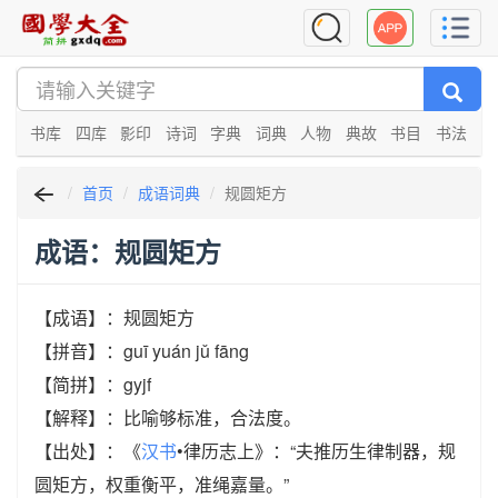
书库
四库
影印
诗词
字典
词典
人物
典故
书目
书法
首页
成语词典
规圆矩方
成语：规圆矩方
【成语】：规圆矩方
【拼音】：guī yuán jǔ fāng
【简拼】：gyjf
【解释】：比喻够标准，合法度。
【出处】：《
汉书
•律历志上》：“夫推历生律制器，规
圆矩方，权重衡平，准绳嘉量。”