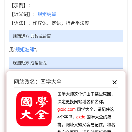
【示例】：
【近义词】：
规矩绳墨
【语法】：作宾语、定语；指合乎法度
规圆矩方 典故或故事
见“
规矩准绳
”。
规圆矩方 成语接龙
【顺接】：
方方窍窍
方瞳仙翁
方方面面
方面大
网站改名：国学大全
耳
方枘圆凿
方凿圆枘
方正之士
方伯连帅
【顺接】：
雍容大方
耳听八方
贻笑大方
遗哂大
国学大师这个词由于某些原因，
决定更换网站域名和名称。
方
囊有仙方
凫鹤从方
餬口四方
举止大方
gxdq.com
国学大全，请记住这
【逆接】：
潜神嘿规
墨守陈规
因袭陈规
月衔半
4个字母，
gxdq
国学大全的简
规
一定之规
固守成规
墨守成规
打破常规
拼。网址又短又容易记住，和名
【逆接】：
规行矩止
规磨之说
规圜矩方
规天矩
称完全匹配。请及时更新收藏