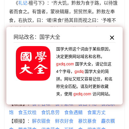
《
礼记
·檀弓下》：“齐大饥，黔敖为食于路，以待饿
者而食之。有饿者，蒙袂辑屦，贸贸然来。黔敖左奉
食，右执饮，曰：‘嗟!来食!’扬其目而视之曰：‘予唯不
食嗟来之食，以至于斯也!’从而谢焉，终不食而死。”
网站改名：国学大全
【例句】：
国学大师这个词由于某些原因，
东晋·陶潜《有会而作》：“嗟来何足吝，徒没空自
决定更换网站域名和名称。
谴。” 南朝·宋·范晔《
后汉书
·乐羊子妻传》：“妻曰：‘妾
gxdq.com
国学大全，请记住这
闻志士不饮盗泉之水，廉者不受嗟来之食，况拾金求利
4个字母，
gxdq
国学大全的简
以污其行乎?’”
拼。网址又短又容易记住，和名
称完全匹配。请及时更新收藏
嗟来之食 成语接龙
夹，使用
gxdq.com
访问网站。
【顺接】：
食不甘味
食不累味
食古不化
食无求
饱
食玉炊桂
食饥息劳
食鱼遇鲭
食案方丈
【顺接】：
解衣辍食
鲜衣好食
暴饮暴食
麤衣糲