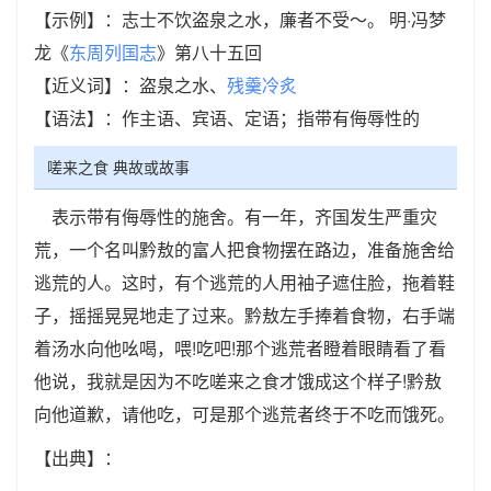
【示例】：志士不饮盗泉之水，廉者不受～。 明·冯梦
龙《
东周列国志
》第八十五回
【近义词】：盗泉之水、
残羹冷炙
【语法】：作主语、宾语、定语；指带有侮辱性的
嗟来之食 典故或故事
表示带有侮辱性的施舍。有一年，齐国发生严重灾
荒，一个名叫黔敖的富人把食物摆在路边，准备施舍给
逃荒的人。这时，有个逃荒的人用袖子遮住脸，拖着鞋
子，摇摇晃晃地走了过来。黔敖左手捧着食物，右手端
着汤水向他吆喝，喂!吃吧!那个逃荒者瞪着眼睛看了看
他说，我就是因为不吃嗟来之食才饿成这个样子!黔敖
向他道歉，请他吃，可是那个逃荒者终于不吃而饿死。
【出典】：