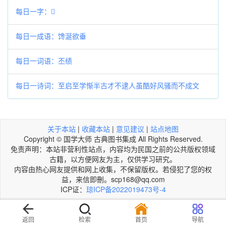
每日一字：𫚈
每日一成语：馋涎欲垂
每日一词语：丕绩
每日一诗词：至启至学惭半古才不逮人虽酷好风骚而不成文
关于本站
|
收藏本站
|
意见建议
|
站点地图
Copyright © 国学大师 古典图书集成 All Rights Reserved.
免责声明：本站非营利性站点，内容均为民国之前的公共版权领域
古籍，以方便网友为主，仅供学习研究。
内容由热心网友提供和网上收集，不保留版权。若侵犯了您的权
益，来信即刪。scp168@qq.com
ICP证：
琼ICP备2022019473号-4
返回
检索
首页
导航