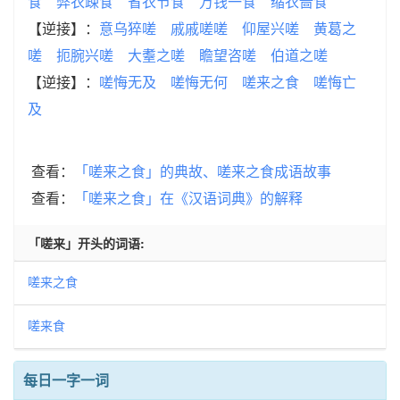
食
弊衣疎食
省衣节食
万钱一食
缩衣啬食
【逆接】：
意乌猝嗟
戚戚嗟嗟
仰屋兴嗟
黄葛之
嗟
扼腕兴嗟
大耋之嗟
瞻望咨嗟
伯道之嗟
【逆接】：
嗟悔无及
嗟悔无何
嗟来之食
嗟悔亡
及
查看：
「嗟来之食」的典故、嗟来之食成语故事
查看：
「嗟来之食」在《汉语词典》的解释
「嗟来」开头的词语:
嗟来之食
嗟来食
每日一字一词