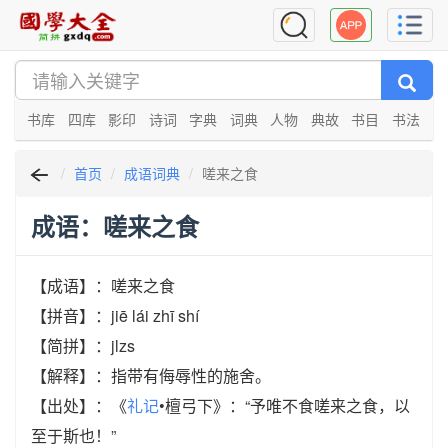
书库
四库
影印
诗词
字典
词典
人物
典故
书目
书法
首页
成语词典
嗟来之食
成语：嗟来之食
【成语】：嗟来之食
【拼音】：jiē lái zhī shí
【简拼】：jlzs
【解释】：指带有侮辱性的施舍。
【出处】：《
礼记
•檀弓下》：“予唯不食嗟来之食，以
至于斯也！”