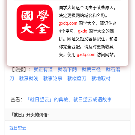
就日望云 成语接龙
国学大师这个词由于某些原因，
【顺接】：
云鬟雾鬓
云奔雨骤
云水散人
云布雨
决定更换网站域名和名称。
gxdq.com
国学大全，请记住这
润
云泥异路
云起龙襄
云泥迥隔
云烟过眼
4个字母，
gxdq
国学大全的简
【顺接】：
裁月镂云
鹏翼垂云
叱嗟风云
渺若烟
拼。网址又短又容易记住，和名
云
高义薄云
就日望云
平地青云
月露风云
称完全匹配。请及时更新收藏
【逆接】：
家成业就
玄霜杵就
三生成就
一挥立
夹，使用
gxdq.com
访问网站。
就
草创未就
不堪造就
另行高就
高低不就
【逆接】：
就正有道
就汤下麪
就荒三径
就石磨
刀
就深就浅
就事论事
就楼磨刀
就地取材
查看：
「就日望云」的典故、就日望云成语故事
「就日」开头的词语:
就日望云