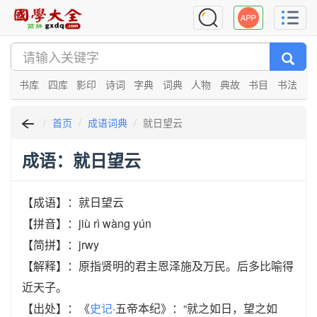
书库
四库
影印
诗词
字典
词典
人物
典故
书目
书法
首页
成语词典
就日望云
成语：就日望云
【成语】：就日望云
【拼音】：jiù rì wàng yún
【简拼】：jrwy
【解释】：原指贤明的君主恩泽施及万民。后多比喻得
近天子。
【出处】：《
史记
·五帝本纪》：“就之如日，望之如