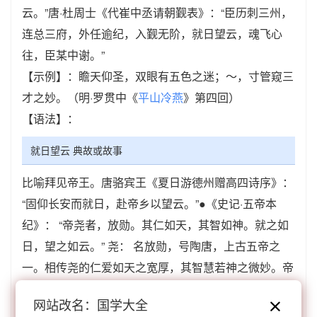
云。”唐·杜周士《代崔中丞请朝觐表》：“臣历刺三州，
连总三府，外任逾纪，入觐无阶，就日望云，魂飞心
往，臣某中谢。”
【示例】：瞻天仰圣，双眼有五色之迷；～，寸管窥三
才之妙。（明·罗贯中《
平山冷燕
》第四回）
【语法】：
就日望云 典故或故事
比喻拜见帝王。唐骆宾王《夏日游德州赠高四诗序》：
“固仰长安而就日，赴帝乡以望云。”●《史记·五帝本
纪》： “帝尧者，放勋。其仁如天，其智如神。就之如
日，望之如云。” 尧： 名放勋，号陶唐，上古五帝之
一。相传尧的仁爱如天之宽厚，其智慧若神之微妙。帝
尧在位，社会安定，政通人和，天下吏民都拥戴他。
网站改名：国学大全