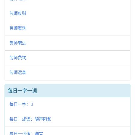
劳师废财
劳师糜饷
劳师袭远
劳师费饷
劳师远袭
每日一字一词
每日一字：𢲰
每日一成语：随声附和
每日一词语：補官