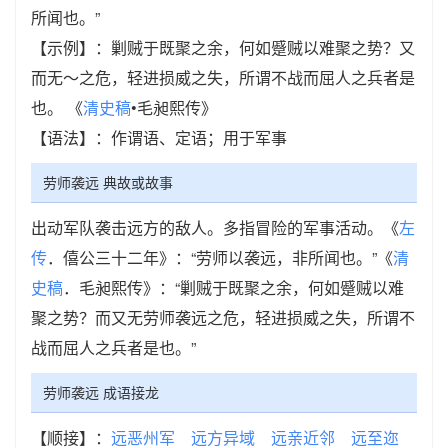
所闻也。”
【示例】：剿贼于既聚之余，何如蹙贼以难聚之势？又
而无～之危，轻进损威之失，所谓不战而屈人之兵者是
也。 《
清史稿
•毛昶熙传》
【语法】：作谓语、定语；用于军事
劳师袭远 典故或故事
出动军队袭击远方的敌人。多指冒险的军事活动。《
左
传
．僖公三十二年》：“劳师以袭远，非所闻也。”《
清
史稿
．毛昶熙传》：“剿贼于既聚之余，何如蹙贼以难
聚之势？而又无劳师袭远之危，轻进损威之失，所谓不
战而屈人之兵者是也。”
劳师袭远 成语接龙
【顺接】：
远恶州军
远方异域
远亲近邻
远至迩