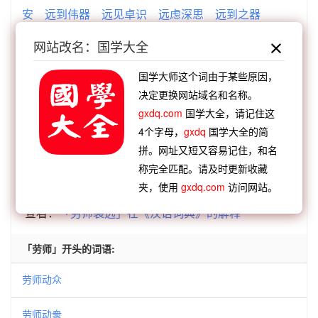
安
远到伟器
远见卓识
远虑深思
远到之器
【顺接】：
实旷来远
洞幽烛远
潜师袭远
钩深致
网站改名：国学大全
远
舍近谋远
言微旨远
舍近图远
好高骛远
国学大师这个词由于某些原因，
【逆接】：
宵旰焦劳
好逸恶劳
七起之劳
薪水之
决定更换网站域名和名称。
劳
审美疲劳
食饥息劳
分忧代劳
积日累劳
gxdq.com
国学大全，请记住这
【逆接】：
劳燕分飞
劳师袭远
劳民伤财
劳心苦
4个字母，
gxdq
国学大全的简
力
劳苦功高
劳师废财
劳神苦形
劳神费力
拼。网址又短又容易记住，和名
称完全匹配。请及时更新收藏
夹，使用
gxdq.com
访问网站。
查看：
「劳师袭远」的典故、劳师袭远成语故事
查看：
「劳师袭远」在《汉语词典》的解释
「劳师」开头的词语:
劳师动众
劳师动衆