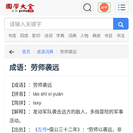
书库
四库
影印
诗词
字典
词典
人物
典故
书目
书法
首页
成语词典
劳师袭远
成语：劳师袭远
【成语】：劳师袭远
【拼音】：láo shī xí yuǎn
【简拼】：lsxy
【解释】：发动军队袭击远方的敌人，多指冒险的军事
活动。
【出处】：《
左传
•僖公三十二年》：“劳师以袭远，非