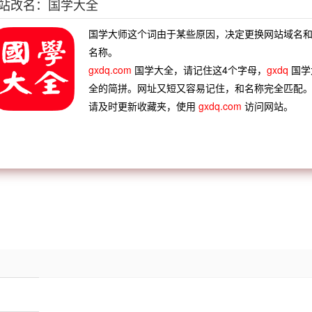
站改名：国学大全
之初，～，以戴其尤能者为之长君。”
国学大师这个词由于某些原因，决定更换网站域名
名称。
gxdq.com
国学大全，请记住这4个字母，
gxdq
国学
全的简拼。网址又短又容易记住，和名称完全匹配
情破爱
分别部居
分钗断带
分香旧事
请及时更新收藏夹，使用
gxdq.com
访问网站。
亡有分
鼎足三分
十二万分
适如其分
群绝类
比物丑类
含血之类
涤地无类