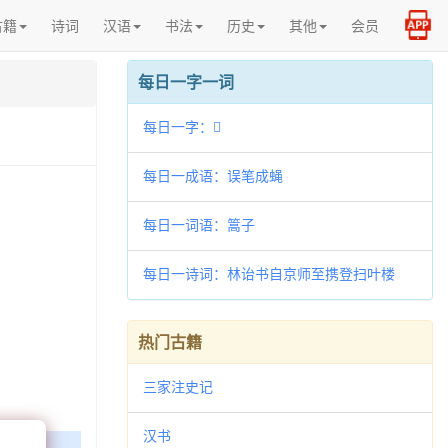
古籍
诗词
汉语
书法
历史
其他
会员
每日一字一词
每日一字：𤈑
每日一成语：误笔成蝇
每日一词语：篙子
每日一诗词：林诒书自京师至携登扫叶楼
热门古籍
三家注史记
汉书