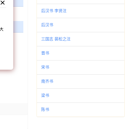
后汉书 李贤注
和
后汉书
大
。
三国志 裴松之注
晋书
宋书
南齐书
梁书
陈书