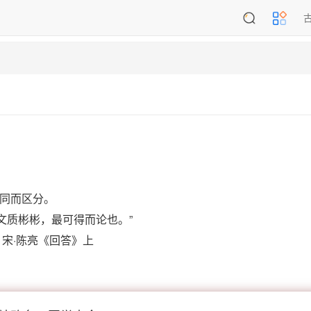
同而区分。
文质彬彬，最可得而论也。”
宋·陈亮《回答》上