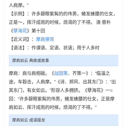
人肩摩。”
【示例】：许多碧眼紫髯的的伟男，蜷发蜂腰的仕女，
正是～，挥汗成雨的时候，烦渴的了不得。 清·曾朴
《
孽海花
》第十回
【近义词】：
摩肩擦背
【语法】：作谓语、定语、状语；用于人多时
摩肩如云 典故或故事
摩肩：肩与肩相碰。《
战国策
．齐策一》：“临淄之
途，车毂击，人肩摩。”《诗．郑风．出其东门》：“出
其东门，有女如云。”形容人多拥挤。《孽海花》一○
回：“许多碧眼紫髯的伟男，蜷发蜂腰的仕女，正是摩
肩如云、挥汗成雨的时候，烦渴的了不得。”
摩肩如云 成语接龙