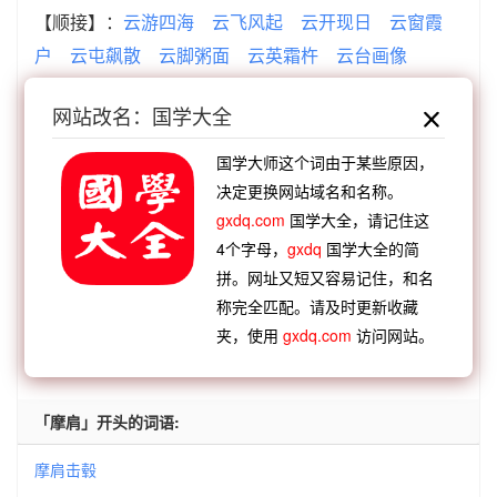
【顺接】：
云游四海
云飞风起
云开现日
云窗霞
户
云屯飙散
云脚粥面
云英霜杵
云台画像
【顺接】：
叱咤风云
啸吒风云
拨雨撩云
不知所
网站改名：国学大全
云
飞龙乘云
殢雨尤云
挥剑决云
声拂行云
【逆接】：
刚柔相摩
袂接肩摩
简练揣摩
毂击肩
国学大师这个词由于某些原因，
摩
踵接肩摩
决定更换网站域名和名称。
gxdq.com
国学大全，请记住这
【逆接】：
摩登伽女
摩顶至踵
摩肩接毂
摩挲铜
4个字母，
gxdq
国学大全的简
人
摩顶至足
摩肩擦背
摩挲赏鉴
摩诃至那
拼。网址又短又容易记住，和名
称完全匹配。请及时更新收藏
查看：
「摩肩如云」的典故、摩肩如云成语故事
夹，使用
gxdq.com
访问网站。
查看：
「摩肩如云」在《汉语词典》的解释
「摩肩」开头的词语:
摩肩击毂