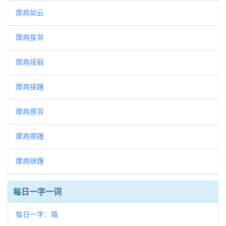
摩肩如云
摩肩挨背
摩肩接毂
摩肩接踵
摩肩擦背
摩肩擦踵
摩肩继踵
每日一字一词
每日一字：䧦