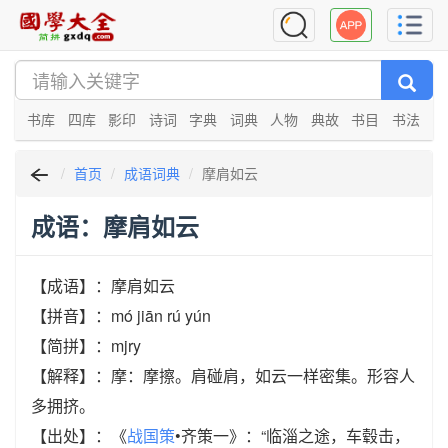
书库
四库
影印
诗词
字典
词典
人物
典故
书目
书法
首页
成语词典
摩肩如云
成语：摩肩如云
【成语】：摩肩如云
【拼音】：mó jiān rú yún
【简拼】：mjry
【解释】：摩：摩擦。肩碰肩，如云一样密集。形容人
多拥挤。
【出处】：《
战国策
•齐策一》：“临淄之途，车毂击，