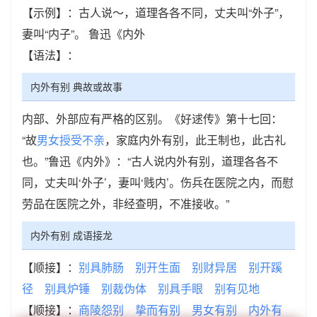
【示例】：古人说～，道理各各不同，丈夫叫“外子”，
妻叫“内子”。 鲁迅《内外
【语法】：
内外有别 典故或故事
内部、外部应有严格的区别。《好逑传》第十七回：
“故
男女授受不亲
，家庭内外有别，此王制也，此古礼
也。”鲁迅《内外》：“古人说内外有别，道理各各不
同，丈夫叫‘外子’，妻叫‘贱内’。伤兵在医院之内，而慰
劳品在医院之外，非经查明，不准接收。”
内外有别 成语接龙
【顺接】：
别具肺肠
别开生面
别财异居
别开蹊
径
别具炉锤
别裁伪体
别具手眼
别有见地
【顺接】：
商陵怨别
挚而有别
男女有别
内外有