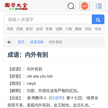
书库
四库
影印
诗词
字典
词典
人物
典故
书目
书法
首页
成语词典
内外有别
成语：内外有别
【成语】：内外有别
【拼音】：nèi wài yǒu bié
【简拼】：nwyb
【解释】：内部、外部应该有严格的区别。
【出处】：清·明教中人《
好逑传
》第十七回：“故男女
授受不亲，家庭内外有别，此王制也，此古礼也。”