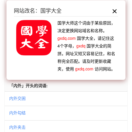
别
洒泪而别
虞歌诀别
天渊之别
虞姬永别
网站改名：国学大全
【逆接】：
锻炼周内
饮酒近内
攘外安内
至小无
国学大师这个词由于某些原因，
内
功盖海内
铭感五内
鱼游釜内
萧墙之内
决定更换网站域名和名称。
【逆接】：
内仁外义
内外交困
内清外浊
内省不
gxdq.com
国学大全，请记住这
疚
内查外调
内圣外王
内外勾结
内亲外戚
4个字母，
gxdq
国学大全的简
拼。网址又短又容易记住，和名
称完全匹配。请及时更新收藏
查看：
「内外有别」的典故、内外有别成语故事
夹，使用
gxdq.com
访问网站。
查看：
「内外有别」在《汉语词典》的解释
「内外」开头的词语:
内外交困
内外勾结
内外夹击