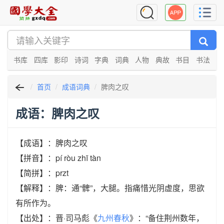
书库
四库
影印
诗词
字典
词典
人物
典故
书目
书法
首页
成语词典
脾肉之叹
成语：脾肉之叹
【成语】：脾肉之叹
【拼音】：pí ròu zhī tàn
【简拼】：przt
【解释】：脾：通“髀”，大腿。指痛惜光阴虚度，思欲
有所作为。
【出处】：晋·司马彪《
九州春秋
》：“备住荆州数年，