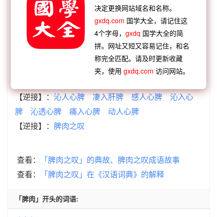
决定更换网站域名和名称。
脾肉之叹 成语接龙
gxdq.com
国学大全，请记住这
4个字母，
gxdq
国学大全的简
【顺接】：
叹气唉声
叹老嗟卑
叹为观止
叹凤嗟
拼。网址又短又容易记住，和名
麟
叹观止矣
叹爲观止
称完全匹配。请及时更新收藏
【顺接】：
鹤鸣之叹
微管之叹
白头之叹
短吁长
夹，使用
gxdq.com
访问网站。
叹
抚髀兴叹
寒泉之叹
辛有浩叹
废书长叹
【逆接】：
沁人心脾
凄入肝脾
感人心脾
沁入心
脾
沁透心脾
痛入心脾
动人心脾
【逆接】：
脾肉之叹
查看：
「脾肉之叹」的典故、脾肉之叹成语故事
查看：
「脾肉之叹」在《汉语词典》的解释
「脾肉」开头的词语: