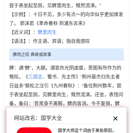
尝于表坐起至厕，见髀里肉生，慨然流涕。”
【示例】：十日不见，多少有点～的向华似乎更加焕发
了。 郭沫若《革命春秋·到浦东去来》
【近义词】：
髀里肉生
【语法】：作主语、宾语；指自我感叹
脾肉之叹 典故或故事
脾：通“髀”，大腿。谓哀伤光阴虚度，思图有所作为的
慨叹。《
三国志
．蜀书．先主传》“荆州豪杰归先主者
日益多”裴松之注引《九州春秋》：“备住荆州数年，尝
于表坐起至厕，见髀里肉生，慨然流涕。还坐，表怪问
备，备曰：‘吾常身不离鞍，髀肉皆消。今不复骑，髀
里肉生。日月若驰，老将至矣，而功业不建，是以悲
网站改名：国学大全
耳。’”郭沫若《革命春秋．到浦东去来》：“十日不见，
多少有点脾肉之叹的向华似乎更加焕发了。”
国学大师这个词由于某些原因，