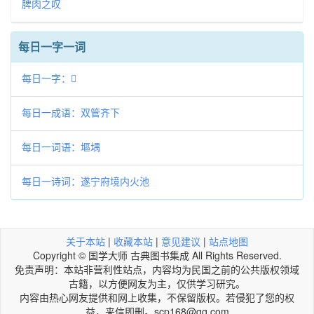
脾肉之叹
每日一字一词
每日一字：𢋆
每日一成语：双管齐下
每日一词语：塸堣
每日一诗词：遂宁府境内火池
关于本站
|
收藏本站
|
意见建议
|
站点地图
Copyright © 国学大师 古典图书集成 All Rights Reserved.
免责声明：本站非营利性站点，内容均为民国之前的公共版权领域
古籍，以方便网友为主，仅供学习研究。
内容由热心网友提供和网上收集，不保留版权。若侵犯了您的权
益，来信即刪。scp168@qq.com