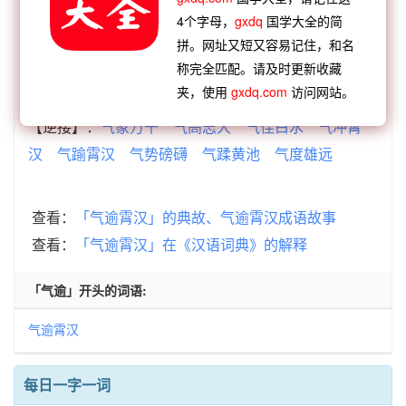
【顺接】：
韦贤相汉
张良辞汉
仙人辞汉
金人辞
4个字母，
gxdq
国学大全的简
汉
金人别汉
江淮河汉
邈若河汉
气逾霄汉
拼。网址又短又容易记住，和名
称完全匹配。请及时更新收藏
【逆接】：
乌烟瘴气
南阳佳气
一门同气
长信秋
夹，使用
gxdq.com
访问网站。
气
愉心和气
敛色屏气
乔声颡气
平心定气
【逆接】：
气象万千
气高志大
气佳白水
气冲霄
汉
气踰霄汉
气势磅礴
气蹂黄池
气度雄远
查看：
「气逾霄汉」的典故、气逾霄汉成语故事
查看：
「气逾霄汉」在《汉语词典》的解释
「气逾」开头的词语:
气逾霄汉
每日一字一词