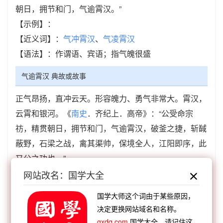
朝日，拥节和门，气逾霄汉。”
【示例】：
【近义词】：
气冲霄汉
、
气凌霄汉
【语法】：作谓语、宾语；指气魄很盛
气逾霄汉 典故或故事
正气昂扬，直冲云天。形容魄力、勇气非常大。霄汉，
云霄和银河。《
南史
．齐纪上．高帝》：“公受命宗
祊，精贯朝日，拥节和门，气逾霄汉，破釜之捷，斩馘
蔽野，石梁之战，禽其渠帅，保境全人，江阳即序，此
又公之功也。”
网站改名：国学大全
气逾霄汉 成语接龙
国学大师这个词由于某些原因，
【顺接】：
汉语成语
汉上襟题
汉日天种
汉庭重
决定更换网站域名和名称。
少
汉阴灌园
汉宫纨扇
汉人流麦
汉皋珮失
gxdq.com
国学大全，请记住这