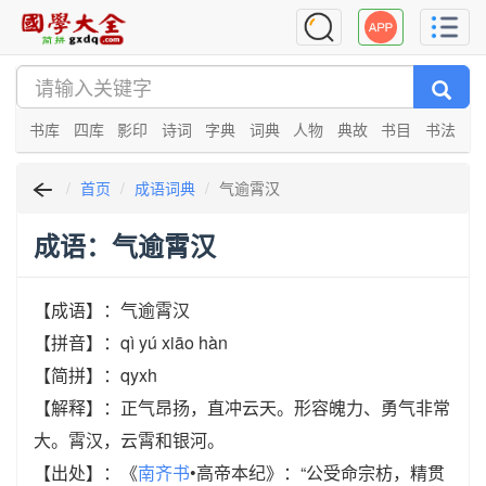
书库
四库
影印
诗词
字典
词典
人物
典故
书目
书法
首页
成语词典
气逾霄汉
成语：气逾霄汉
【成语】：气逾霄汉
【拼音】：qì yú xiāo hàn
【简拼】：qyxh
【解释】：正气昂扬，直冲云天。形容魄力、勇气非常
大。霄汉，云霄和银河。
【出处】：《
南齐书
•高帝本纪》：“公受命宗枋，精贯