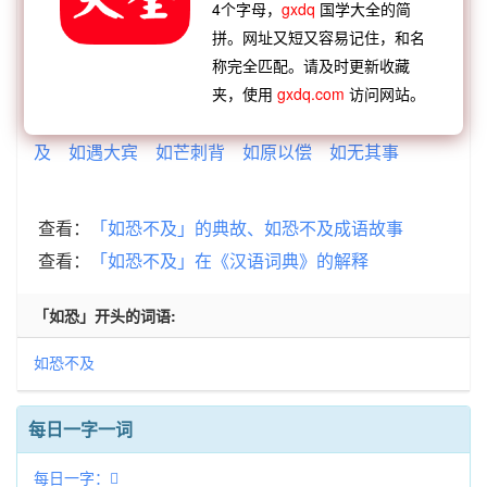
4个字母，
gxdq
国学大全的简
及
马尘不及
追驷不及
颜狂莫及
兄死弟及
拼。网址又短又容易记住，和名
【逆接】：
赤尔何如
言笑自如
我空真如
题柱相
称完全匹配。请及时更新收藏
如
从容自如
狗彘不如
自愧不如
壁立相如
夹，使用
gxdq.com
访问网站。
【逆接】：
如芥甘荼
如皋一笑
如奉纶音
如恐不
及
如遇大宾
如芒刺背
如原以偿
如无其事
查看：
「如恐不及」的典故、如恐不及成语故事
查看：
「如恐不及」在《汉语词典》的解释
「如恐」开头的词语:
如恐不及
每日一字一词
每日一字：𫚈