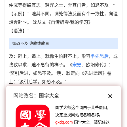
仲武等得肆其志。轻浮之士，奔其门者，如恐不及。”
【示例】：唯其不同，调处得法反而有个一致性，向理
想奔赴～。 沈从文《自传编零·我的学习》
【语法】：
如恐不及 典故或故事
及：赶上，追上。就像生怕赶不上。形容
争先恐后
，或
孜孜以求，迫不急待的样子。《
宋史
．欧阳修传》：
“奖引后进，如恐不及。”明．耿定向《先进遗风》卷
上：“汲引后学，如恐不及。”
如恐不及 成语接龙
网站改名：国学大全
【顺接】：
及宾有鱼
及笄年华
及瓜而代
及时应
国学大师这个词由于某些原因，
决定更换网站域名和名称。
令
及门拜母
及锋而试
及门之士
及瓜而待
gxdq.com
国学大全，请记住这
【顺接】：
无从企及
不可企及
鞭长可及
悔之亡