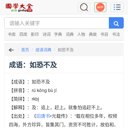
书库
四库
影印
诗词
字典
词典
人物
典故
书目
书法
首页
成语词典
如恐不及
成语：如恐不及
【成语】：如恐不及
【拼音】：rú kǒng bù jí
【简拼】：rkbj
【解释】：及：追上，赶上。就象怕追赶不上。
【出处】：《
旧唐书
•元载传》：“载在相位多年，权倾
四海，外方珍异，皆集其门，资货不可胜计，故伯和、