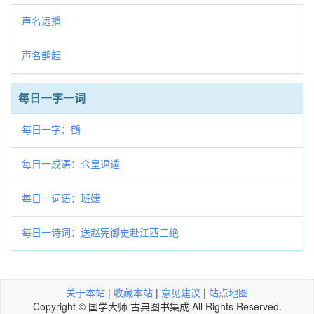
声名远播
声名鹊起
每日一字一词
每日一字：鶴
每日一成语：仓皇退遁
每日一词语：班婕
每日一诗词：送赵宪御史赴江西三绝
关于本站
|
收藏本站
|
意见建议
|
站点地图
Copyright © 国学大师 古典图书集成 All Rights Reserved.