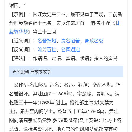
诸国。”
【示例】：因汪太史平日～，最不见重于官场，日前新
督帅参劾劣绅十七名，实以汪某居首。 清·黄小配《
廿
载繁华梦
》第三十三回
【近义词】：
名誉扫地
、
臭名昭著
、
身败名裂
【反义词】：
流芳百世
、
名闻遐迩
【语法】：作谓语、定语、宾语、状语；指人的声誉
声名狼藉 典故或故事
又作“声名扫地”。声名：名声。狼藉：杂乱不堪。指
名誉很坏。尹壮图(?－1808年)，字楚珍，昆明人。清
乾隆三十一年(1766年)进士。授礼部主事(以文牍为
主)。累升至内阁学士。乾隆五十五年(1790年)，尹壮
图向清高宗爱新觉罗·弘历(乾隆帝)又上奏说：地方上各
总督、巡抚名誉很坏，地方官的作风和法纪都废弃松