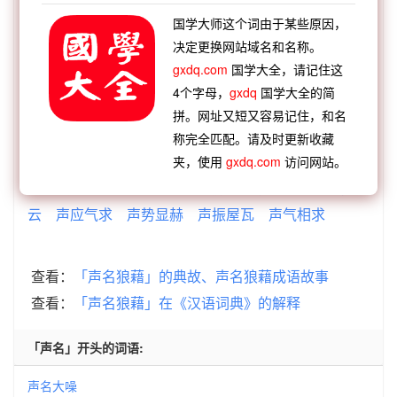
声名狼藉 成语接龙
国学大师这个词由于某些原因，
决定更换网站域名和名称。
【顺接】：
藉草枕块
藉糟枕麹
gxdq.com
国学大全，请记住这
【顺接】：
死相枕藉
贪汙狼藉
缠绵蕴藉
风流缊
4个字母，
gxdq
国学大全的简
藉
赃私狼藉
死伤枕藉
饿莩枕藉
人言藉藉
拼。网址又短又容易记住，和名
【逆接】：
一递一声
吠影吠声
金革之声
遁迹销
称完全匹配。请及时更新收藏
声
言为心声
襦袴欢声
如响应声
正色厉声
夹，使用
gxdq.com
访问网站。
【逆接】：
声气求应
声色并厉
声情并茂
声拂行
云
声应气求
声势显赫
声振屋瓦
声气相求
查看：
「声名狼藉」的典故、声名狼藉成语故事
查看：
「声名狼藉」在《汉语词典》的解释
「声名」开头的词语:
声名大噪