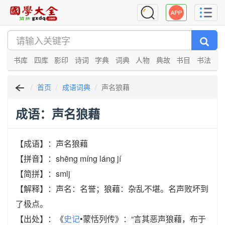
书库
四库
影印
诗词
字典
词典
人物
典故
书目
书法
首页
成语词典
声名狼藉
成语：声名狼藉
【成语】：声名狼藉
【拼音】：shēng míng láng jí
【简拼】：smlj
【解释】：声名：名誉；狼藉：杂乱不堪。名声败坏到
了极点。
【出处】：《
史记
•蒙恬列传》：“言其恶声狼藉，布于