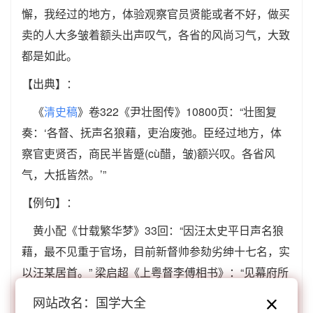
懈，我经过的地方，体验观察官员贤能或者不好，做买
卖的人大多皱着额头出声叹气，各省的风尚习气，大致
都是如此。
【出典】：
《
清史稿
》卷322《尹壮图传》10800页：“壮图复
奏：‘各督、抚声名狼藉，吏治废弛。臣经过地方，体
察官吏贤否，商民半皆蹙(cù醋，皱)额兴叹。各省风
气，大抵皆然。’”
【例句】：
黄小配《廿载繁华梦》33回：“因汪太史平日声名狼
藉，最不见重于官场，目前新督帅参劾劣绅十七名，实
以汪某居首。” 梁启超《上粤督李傅相书》：“见幕府所
征集者，类皆声名狼藉，千夫所指之人。”
网站改名：国学大全